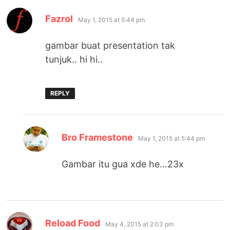
says:
Fazrol
May 1, 2015 at 5:44 pm
gambar buat presentation tak
tunjuk.. hi hi..
REPLY
says:
Bro Framestone
May 1, 2015 at 5:44 pm
Gambar itu gua xde he…23x
says:
Reload Food
May 4, 2015 at 2:03 pm