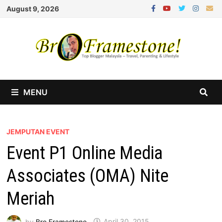
Skip
August 9, 2026
to
content
MENU
JEMPUTAN EVENT
Event P1 Online Media
Associates (OMA) Nite
Meriah
by
Bro Framestone
April 30, 2015