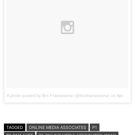
A photo posted by Bro Framestone (@broframestone)
on
Apr 30, 2015 at 8:22am PDT
TAGGED
ONLINE MEDIA ASSOCIATES
P1