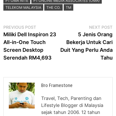
P1 OMA NITE
P1 ONLINE MEDIA ASSOCIATES (OMA)
TELEKOM MALAYSIA
THE CO.
TM
Post
Previous
N
PREVIOUS POST
NEXT POST
post:
p
Miliki Dell Inspiron 23
5 Jenis Orang
navigation
All-in-One Touch
Bekerja Untuk Cari
Screen Desktop
Duit Yang Perlu Anda
Serendah RM4,693
Tahu
Bro Framestone
Travel, Tech, Parenting dan
Lifestyle Blogger di Malaysia
sejak tahun 2006. 12 tahun