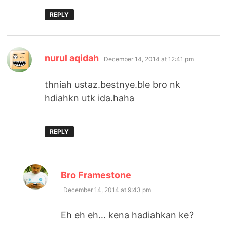
REPLY
says:
nurul aqidah
December 14, 2014 at 12:41 pm
thniah ustaz.bestnye.ble bro nk
hdiahkn utk ida.haha
REPLY
says:
Bro Framestone
December 14, 2014 at 9:43 pm
Eh eh eh… kena hadiahkan ke?