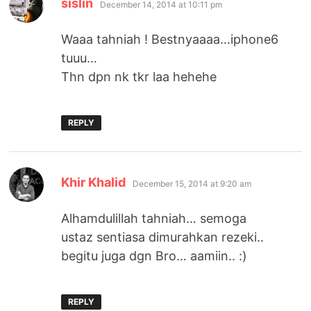
sislin
December 14, 2014 at 10:11 pm
Waaa tahniah ! Bestnyaaaa…iphone6
tuuu…
Thn dpn nk tkr laa hehehe
REPLY
says:
Khir Khalid
December 15, 2014 at 9:20 am
Alhamdulillah tahniah… semoga
ustaz sentiasa dimurahkan rezeki..
begitu juga dgn Bro… aamiin.. :)
REPLY