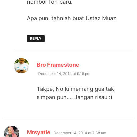
nombor fon baru.
Apa pun, tahniah buat Ustaz Muaz.
REPLY
says:
Bro Framestone
December 14, 2014 at 9:15 pm
Takpe, No lu memang gua tak
simpan pun…. Jangan risau :)
says:
Mrsyatie
December 14, 2014 at 7:38 am