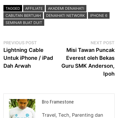
TAGGED
AFFILIATE
AKADEMI DENAIHATI
CABUTAN BERTUAH
DENAIHATI NETWORK
IPHONE 6
SEMINAR BUAT DUIT
Post
Previous
N
PREVIOUS POST
NEXT POST
post:
p
Lightning Cable
Misi Tawan Puncak
navigation
Untuk iPhone / iPad
Everest oleh Bekas
Dah Arwah
Guru SMK Anderson,
Ipoh
Bro Framestone
Travel, Tech, Parenting dan