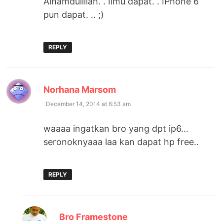
Alhamdulillah. . Ilmu dapat. . IPhone 6
pun dapat. .. ;)
REPLY
says:
Norhana Marsom
December 14, 2014 at 6:53 am
waaaa ingatkan bro yang dpt ip6…
seronoknyaaa laa kan dapat hp free..
REPLY
says:
Bro Framestone