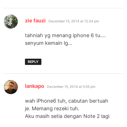
says:
zie fauzi
December 15, 2014 at 12:34 pm
tahniah yg menang iphone 6 tu….
senyum kemain lg…
REPLY
says:
lankapo
December 15, 2014 at 5:55 pm
wah iPhone6 tuh, cabutan bertuah
je. Memang rezeki tuh.
Aku masih setia dengan Note 2 lagi