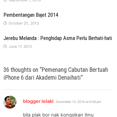
Pembentangan Bajet 2014
October 25, 2013
Jerebu Melanda : Penghidap Asma Perlu Berhati-hati
June 17, 2012
36 thoughts on “
Pemenang Cabutan Bertuah
iPhone 6 dari Akademi Denaihati
”
says:
blogger lelaki
December 13, 2014 at 9:36 pm
bila plak bor nak kongsikan ilmu