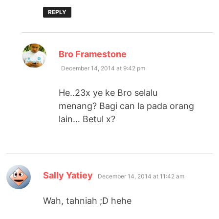
REPLY
says:
Bro Framestone
December 14, 2014 at 9:42 pm
He..23x ye ke Bro selalu
menang? Bagi can la pada orang
lain… Betul x?
says:
Sally Yatiey
December 14, 2014 at 11:42 am
Wah, tahniah ;D hehe