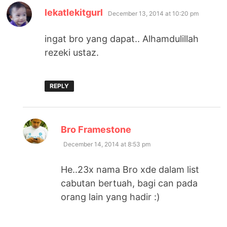
says:
lekatlekitgurl
December 13, 2014 at 10:20 pm
ingat bro yang dapat.. Alhamdulillah
rezeki ustaz.
REPLY
says:
Bro Framestone
December 14, 2014 at 8:53 pm
He..23x nama Bro xde dalam list
cabutan bertuah, bagi can pada
orang lain yang hadir :)