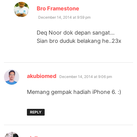
says:
Bro Framestone
December 14, 2014 at 9:59 pm
Deq Noor dok depan sangat…
Sian bro duduk belakang he..23x
says:
akubiomed
December 14, 2014 at 9:06 pm
Memang gempak hadiah iPhone 6. :)
REPLY
says: