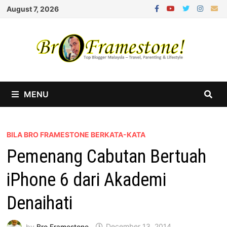
Skip
August 7, 2026
to
content
MENU
BILA BRO FRAMESTONE BERKATA-KATA
Pemenang Cabutan Bertuah
iPhone 6 dari Akademi
Denaihati
by
Bro Framestone
December 13, 2014