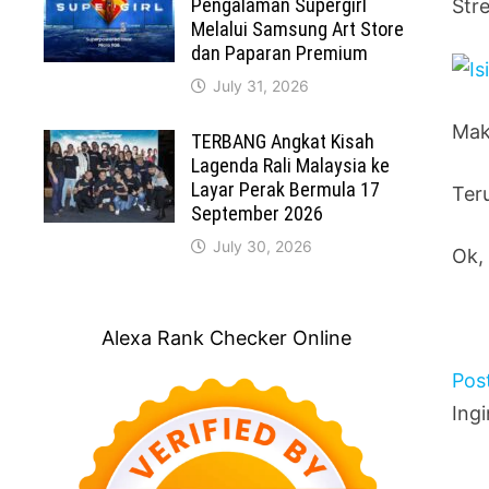
Pengalaman Supergirl
Str
Melalui Samsung Art Store
dan Paparan Premium
July 31, 2026
Mak
TERBANG Angkat Kisah
Lagenda Rali Malaysia ke
Layar Perak Bermula 17
Ter
September 2026
July 30, 2026
Ok, 
Alexa Rank Checker Online
Pos
Ing