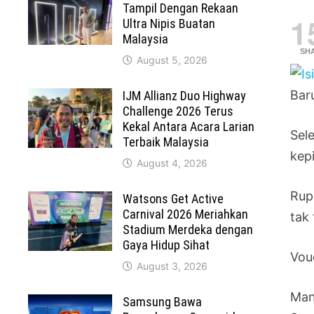
Tampil Dengan Rekaan
1
Ultra Nipis Buatan
Malaysia
SH
August 5, 2026
Baru
IJM Allianz Duo Highway
Challenge 2026 Terus
Kekal Antara Acara Larian
Sele
Terbaik Malaysia
kep
August 4, 2026
Rup
Watsons Get Active
Carnival 2026 Meriahkan
tak
Stadium Merdeka dengan
Gaya Hidup Sihat
Vou
August 3, 2026
Man
Samsung Bawa