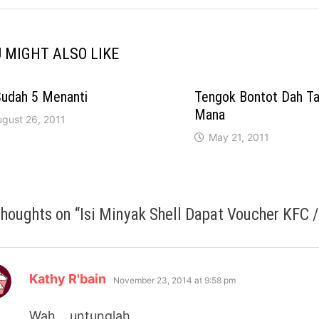
 MIGHT ALSO LIKE
Sudah 5 Menanti
Tengok Bontot Dah Ta
Mana
ugust 26, 2011
May 21, 2011
thoughts on “
Isi Minyak Shell Dapat Voucher KFC 
says:
Kathy R'bain
November 23, 2014 at 9:58 pm
Wah …untunglah..