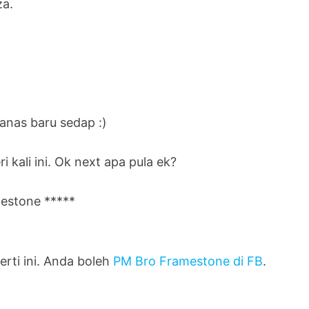
za.
nas baru sedap :)
 kali ini. Ok next apa pula ek?
mestone *****
erti ini. Anda boleh
PM Bro Framestone di FB
.