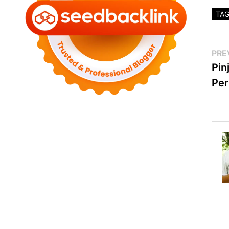
TA
Po
PRE
Pin
na
Per