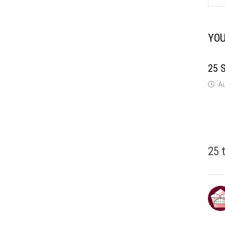
YOU
25 
A
25 