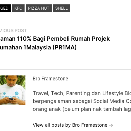
GGED
KFC
PIZZA HUT
SHELL
st
Previous
VIOUS POST
post:
jaman 110% Bagi Pembeli Rumah Projek
vigation
umahan 1Malaysia (PR1MA)
Bro Framestone
Travel, Tech, Parenting dan Lifestyle B
berpengalaman sebagai Social Media Co
orang anak (belum plan nak tambah lag
View all posts by Bro Framestone →