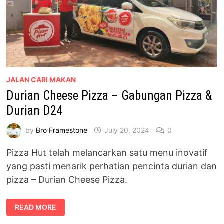
JALAN CARI MAKAN
Durian Cheese Pizza – Gabungan Pizza &
Durian D24
by
Bro Framestone
July 20, 2024
0
Pizza Hut telah melancarkan satu menu inovatif
yang pasti menarik perhatian pencinta durian dan
pizza – Durian Cheese Pizza.
DURIAN
READ MORE
CHEESE
PIZZA
–