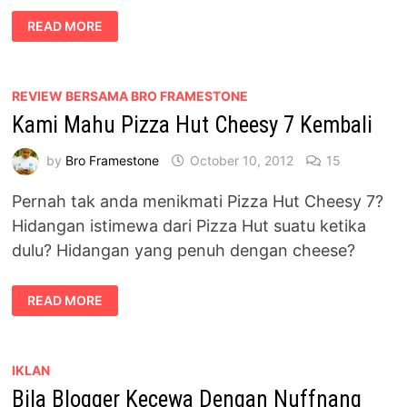
DINNER
READ MORE
PIZZA
HUT
BERSAMA
KELUARGA
REVIEW BERSAMA BRO FRAMESTONE
Kami Mahu Pizza Hut Cheesy 7 Kembali
by
Bro Framestone
October 10, 2012
15
Pernah tak anda menikmati Pizza Hut Cheesy 7?
Hidangan istimewa dari Pizza Hut suatu ketika
dulu? Hidangan yang penuh dengan cheese?
KAMI
READ MORE
MAHU
PIZZA
HUT
CHEESY
7
KEMBALI
IKLAN
Bila Blogger Kecewa Dengan Nuffnang