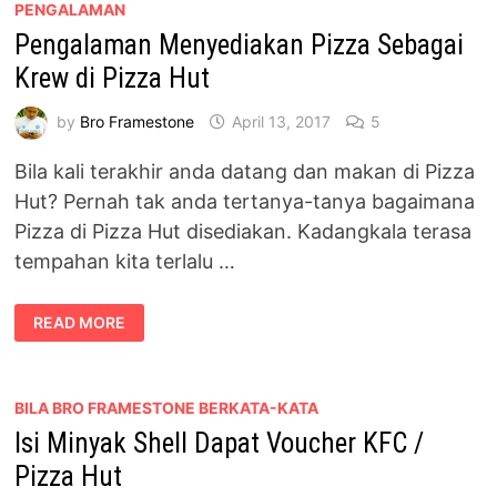
PENGALAMAN
Pengalaman Menyediakan Pizza Sebagai
Krew di Pizza Hut
by
Bro Framestone
April 13, 2017
5
Bila kali terakhir anda datang dan makan di Pizza
Hut? Pernah tak anda tertanya-tanya bagaimana
Pizza di Pizza Hut disediakan. Kadangkala terasa
tempahan kita terlalu …
PENGALAMAN
READ MORE
MENYEDIAKAN
PIZZA
SEBAGAI
KREW
DI
PIZZA
BILA BRO FRAMESTONE BERKATA-KATA
HUT
Isi Minyak Shell Dapat Voucher KFC /
Pizza Hut