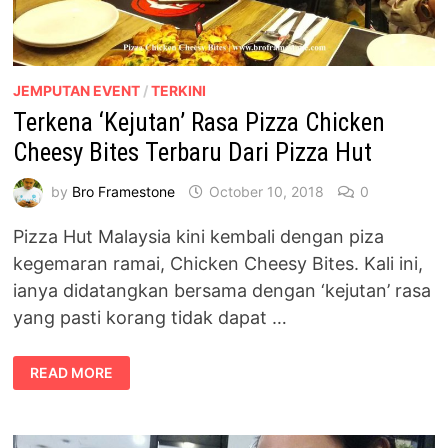
JEMPUTAN EVENT
/
TERKINI
Terkena ‘Kejutan’ Rasa Pizza Chicken
Cheesy Bites Terbaru Dari Pizza Hut
by
Bro Framestone
October 10, 2018
0
Pizza Hut Malaysia kini kembali dengan piza
kegemaran ramai, Chicken Cheesy Bites. Kali ini,
ianya didatangkan bersama dengan ‘kejutan’ rasa
yang pasti korang tidak dapat …
TERKENA
READ MORE
‘KEJUTAN’
RASA
PIZZA
CHICKEN
CHEESY
BITES