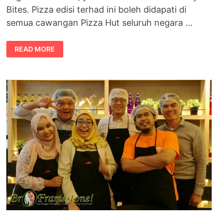
Bites. Pizza edisi terhad ini boleh didapati di
semua cawangan Pizza Hut seluruh negara …
PIZZA
READ MORE
CHICKEN
CHEESY
BITES
KEMBALI
LAGI
BERSAMA
CHEESY
DIP