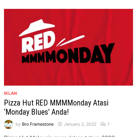
GABUNGAN
PIZZA
&
DURIAN
D24
IKLAN
Pizza Hut RED MMMMonday Atasi
‘Monday Blues’ Anda!
by
Bro Framestone
January 2, 2022
1