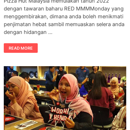
Pizza Hut Malaysia memulakan tahun 2022
dengan tawaran baharu RED MMMMonday yang
menggembirakan, dimana anda boleh menikmati
penjimatan hebat sambil memuaskan selera anda
dengan hidangan …
PIZZA
READ MORE
HUT
RED
MMMMONDAY
ATASI
‘MONDAY
BLUES’
ANDA!