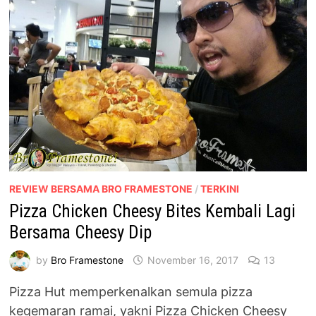
TERBARU
DARI
PIZZA
HUT
REVIEW BERSAMA BRO FRAMESTONE
/
TERKINI
Pizza Chicken Cheesy Bites Kembali Lagi
Bersama Cheesy Dip
by
Bro Framestone
November 16, 2017
13
Pizza Hut memperkenalkan semula pizza
kegemaran ramai, yakni Pizza Chicken Cheesy