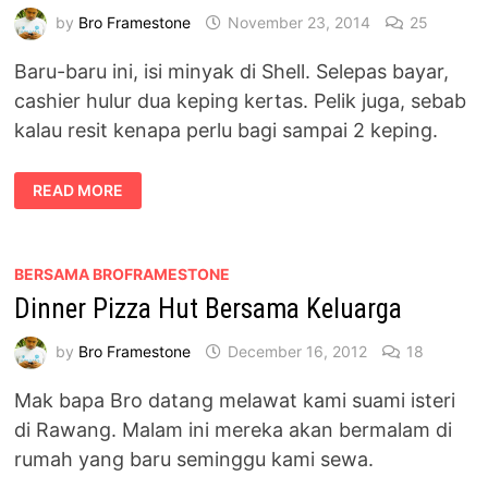
by
Bro Framestone
November 23, 2014
25
Baru-baru ini, isi minyak di Shell. Selepas bayar,
cashier hulur dua keping kertas. Pelik juga, sebab
kalau resit kenapa perlu bagi sampai 2 keping.
ISI
READ MORE
MINYAK
SHELL
DAPAT
VOUCHER
KFC
/
BERSAMA BROFRAMESTONE
PIZZA
Dinner Pizza Hut Bersama Keluarga
HUT
by
Bro Framestone
December 16, 2012
18
Mak bapa Bro datang melawat kami suami isteri
di Rawang. Malam ini mereka akan bermalam di
rumah yang baru seminggu kami sewa.