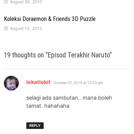
August 26, 2010
Koleksi Doraemon & Friends 3D Puzzle
August 15, 2013
19 thoughts on “
Episod Terakhir Naruto
”
says:
lekatlekit
October 27, 2014 at 12:03 pm
selagi ada sambutan.. mana boleh
tamat. hahahaha
REPLY