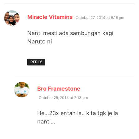
says:
Miracle Vitamins
October 27, 2014 at 6:16 pm
Nanti mesti ada sambungan kagi
Naruto ni
REPLY
says:
Bro Framestone
October 28, 2014 at 2:13 pm
He…23x entah la.. kita tgk je la
nanti…