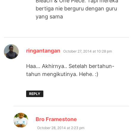
Bleach & One Piece. Tapi mereka
bertiga nie berguru dengan guru
yang sama
says:
ringantangan
October 27, 2014 at 10:28 pm
Haa… Akhirnya.. Setelah bertahun-
tahun mengikutinya. Hehe. :)
REPLY
says:
Bro Framestone
October 28, 2014 at 2:23 pm