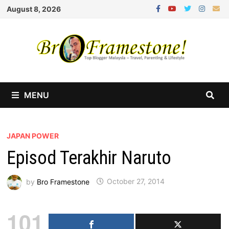
Skip
August 8, 2026
to
content
MENU
JAPAN POWER
Episod Terakhir Naruto
by
Bro Framestone
October 27, 2014
101