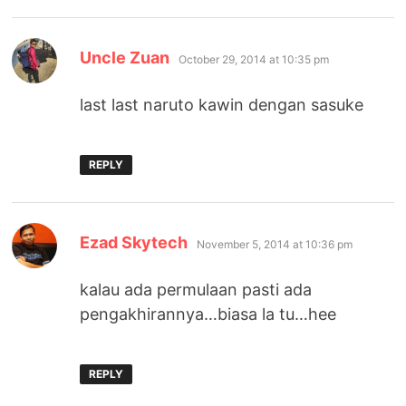
says:
Uncle Zuan
October 29, 2014 at 10:35 pm
last last naruto kawin dengan sasuke
REPLY
says:
Ezad Skytech
November 5, 2014 at 10:36 pm
kalau ada permulaan pasti ada
pengakhirannya…biasa la tu…hee
REPLY