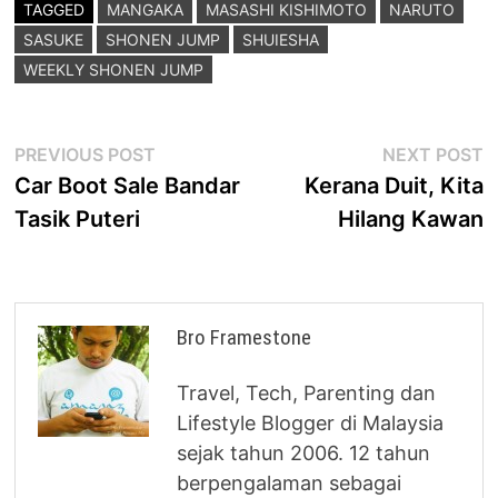
TAGGED
MANGAKA
MASASHI KISHIMOTO
NARUTO
SASUKE
SHONEN JUMP
SHUIESHA
WEEKLY SHONEN JUMP
Post
Previous
N
PREVIOUS POST
NEXT POST
post:
p
Car Boot Sale Bandar
Kerana Duit, Kita
navigation
Tasik Puteri
Hilang Kawan
Bro Framestone
Travel, Tech, Parenting dan
Lifestyle Blogger di Malaysia
sejak tahun 2006. 12 tahun
berpengalaman sebagai