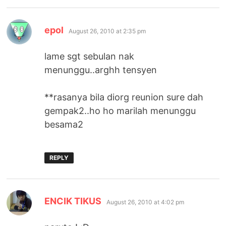
says:
epol
August 26, 2010 at 2:35 pm
lame sgt sebulan nak
menunggu..arghh tensyen
**rasanya bila diorg reunion sure dah
gempak2..ho ho marilah menunggu
besama2
REPLY
says:
ENCIK TIKUS
August 26, 2010 at 4:02 pm