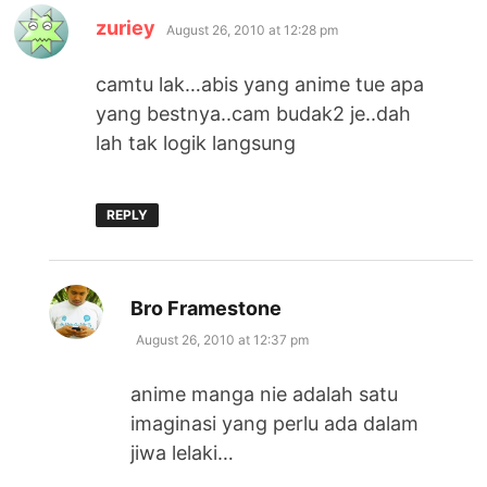
says:
zuriey
August 26, 2010 at 12:28 pm
camtu lak…abis yang anime tue apa
yang bestnya..cam budak2 je..dah
lah tak logik langsung
REPLY
says:
Bro Framestone
August 26, 2010 at 12:37 pm
anime manga nie adalah satu
imaginasi yang perlu ada dalam
jiwa lelaki…