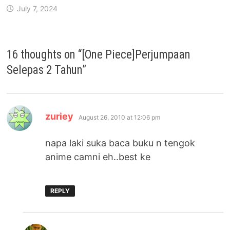
July 7, 2024
16 thoughts on “
[One Piece]Perjumpaan
Selepas 2 Tahun
”
says:
zuriey
August 26, 2010 at 12:06 pm
napa laki suka baca buku n tengok
anime camni eh..best ke
REPLY