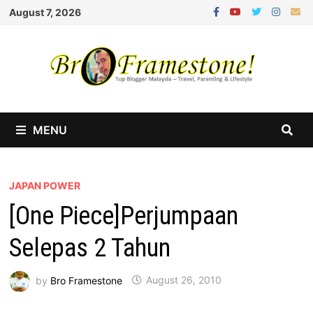
Skip
August 7, 2026
to
content
MENU
JAPAN POWER
[One Piece]Perjumpaan
Selepas 2 Tahun
by
Bro Framestone
August 26, 2010