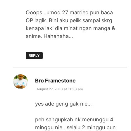
Ooops.. umoq 27 married pun baca
OP lagik. Bini aku pelik sampai skrg
kenapa laki dia minat ngan manga &
anime. Hahahaha…
REPLY
says:
Bro Framestone
August 27, 2010 at 11:33 am
yes ade geng gak nie…
peh sangupkah nk menunggu 4
minggu nie.. selalu 2 minggu pun