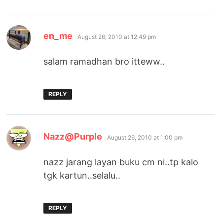
says:
en_me
August 26, 2010 at 12:49 pm
salam ramadhan bro itteww..
REPLY
says:
Nazz@Purple
August 26, 2010 at 1:00 pm
nazz jarang layan buku cm ni..tp kalo
tgk kartun..selalu..
REPLY