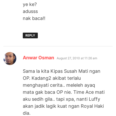
ye ke?
adusss
nak baca!!
REPLY
says:
Anwar Osman
August 27, 2010 at 11:26 am
Sama la kita Kipas Susah Mati ngan
OP. Kadang2 akibat terlalu
menghayati cerita.. meleleh ayaq
mata gak baca OP nie. Time Ace mati
aku sedih gila.. tapi xpa, nanti Luffy
akan jadik lagik kuat ngan Royal Haki
dia.