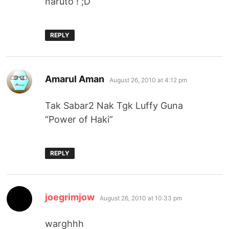
naruto ! ;D
REPLY
says:
Amarul Aman
August 26, 2010 at 4:12 pm
Tak Sabar2 Nak Tgk Luffy Guna
“Power of Haki”
REPLY
says:
joegrimjow
August 26, 2010 at 10:33 pm
warghhh