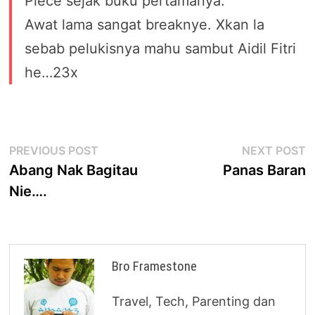
Piece sejak buku pertamanya.
Awat lama sangat breaknye. Xkan la
sebab pelukisnya mahu sambut Aidil Fitri
he…23x
Post
Previous
N
PREVIOUS POST
NEXT POST
post:
p
Abang Nak Bagitau
Panas Baran
navigation
Nie….
Bro Framestone
Travel, Tech, Parenting dan