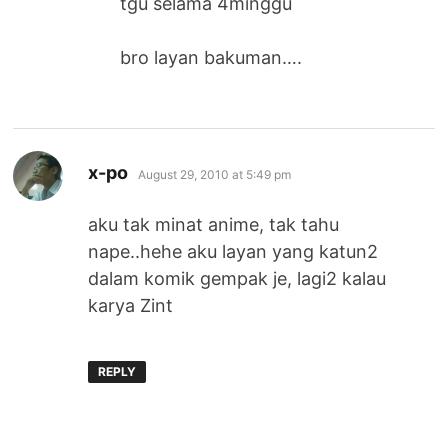
tgu selama 4minggu
bro layan bakuman….
says:
x-po
August 29, 2010 at 5:49 pm
aku tak minat anime, tak tahu
nape..hehe aku layan yang katun2
dalam komik gempak je, lagi2 kalau
karya Zint
REPLY