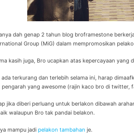
anya dah genap 2 tahun blog broframestone berker
ernational Group (MiG) dalam mempromosikan pelakon
ima kasih juga, Bro ucapkan atas kepercayaan yang di
 ada terkurang dan terlebih selama ini, harap dimaafk
a pengarah yang awesome (rajin kaco bro di twitter, 
ap jika diberi perluang untuk berlakon dibawah araha
baik walaupun Bro tak pandai belakon.
ya mampu jadi
pelakon tambahan
je.