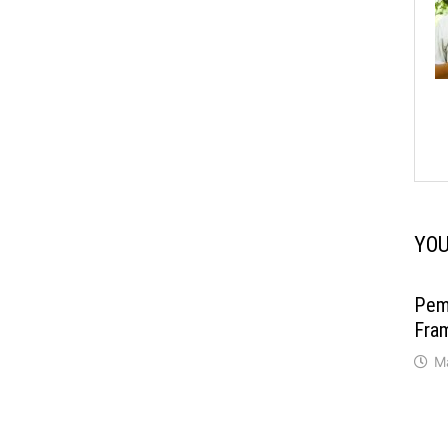
YOU
Pem
Fra
M