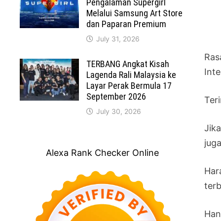
Pengalaman Supergirl
Melalui Samsung Art Store
dan Paparan Premium
July 31, 2026
Ras
TERBANG Angkat Kisah
Int
Lagenda Rali Malaysia ke
Layar Perak Bermula 17
September 2026
Ter
July 30, 2026
Jika
jug
Alexa Rank Checker Online
Har
ter
Han