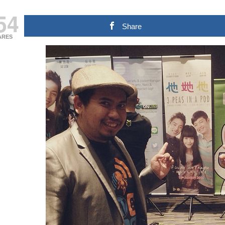
54
Share
ARES