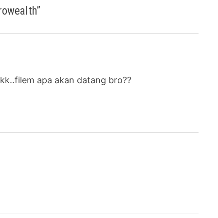
rowealth
”
rkk..filem apa akan datang bro??