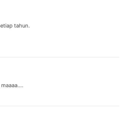
setiap tahun.
g maaaa….