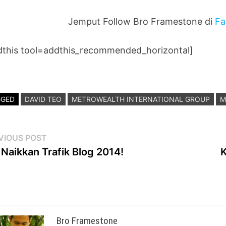
Jemput Follow Bro Framestone di
Fa
dthis tool=addthis_recommended_horizontal]
GGED
DAVID TEO
METROWEALTH INTERNATIONAL GROUP
M
st
Previous
VIOUS POST
post:
 Naikkan Trafik Blog 2014!
K
vigation
Bro Framestone