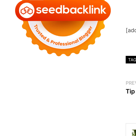
[ad
TA
Po
PRE
Tip
na