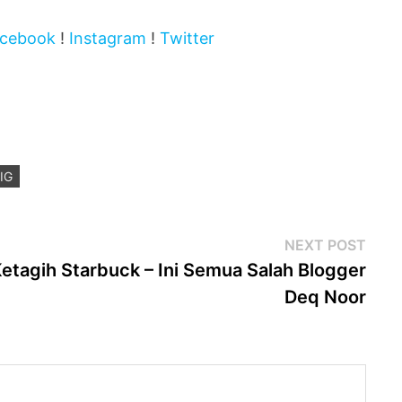
cebook
!
Instagram
!
Twitter
IG
Next
NEXT POST
post
etagih Starbuck – Ini Semua Salah Blogger
Deq Noor