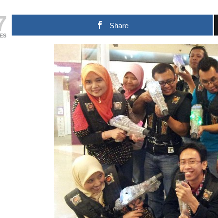
7
Share
ES