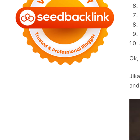
Ok,
Jik
and