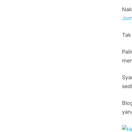
Nak
Jom
Tak 
Pal
men
Sya
sedi
Blo
yan