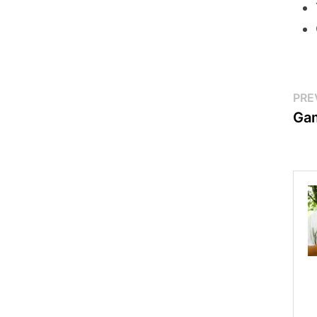
Po
PRE
Gam
na