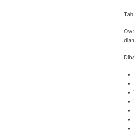
Tah
Own
dia
Diha