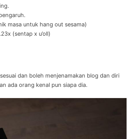
ing.
pengaruh.
 amik masa untuk hang out sesama)
.23x (sentap x u’oll)
 sesuai dan boleh menjenamakan blog dan diri
n ada orang kenal pun siapa dia.