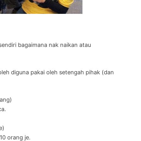
endiri bagaimana nak naikan atau
oleh diguna pakai oleh setengah pihak (dan
jang)
ca.
e)
 10 orang je.