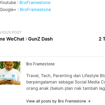
Youtube :
BroFramestone
Google+ :
BroFramestone
st
Previous
VIOUS POST
post:
e WeChat : GunZ Dash
2 
vigation
Bro Framestone
Travel, Tech, Parenting dan Lifestyle B
berpengalaman sebagai Social Media Co
orang anak (belum plan nak tambah lag
View all posts by Bro Framestone →