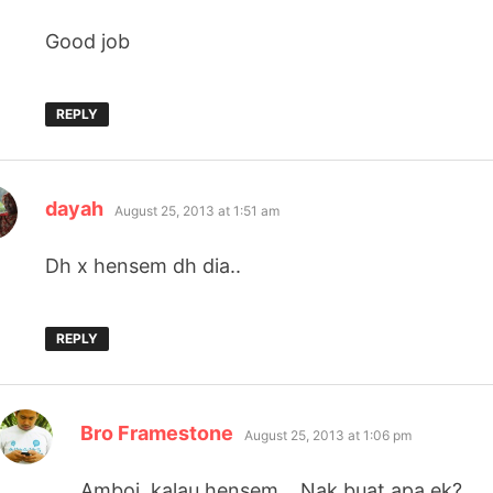
Good job
REPLY
says:
dayah
August 25, 2013 at 1:51 am
Dh x hensem dh dia..
REPLY
says:
Bro Framestone
August 25, 2013 at 1:06 pm
Amboi, kalau hensem… Nak buat apa ek?