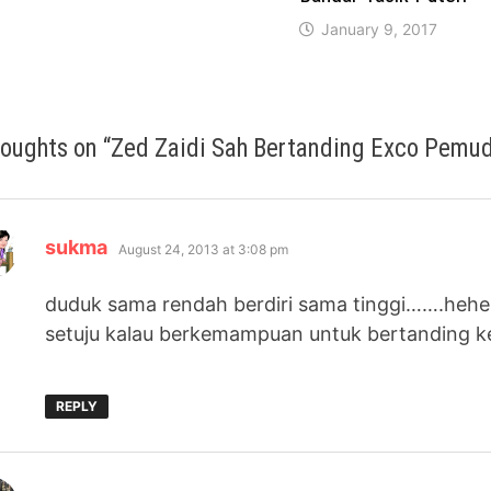
January 9, 2017
houghts on “
Zed Zaidi Sah Bertanding Exco Pem
says:
sukma
August 24, 2013 at 3:08 pm
duduk sama rendah berdiri sama tinggi…….hehe
setuju kalau berkemampuan untuk bertanding ke
REPLY