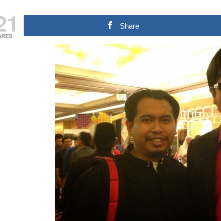
21
Share
ARES