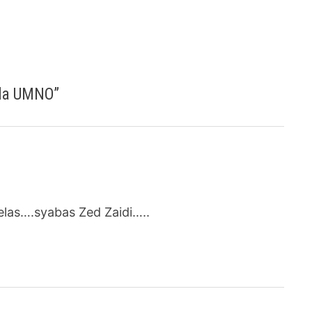
uda UMNO
”
las….syabas Zed Zaidi…..