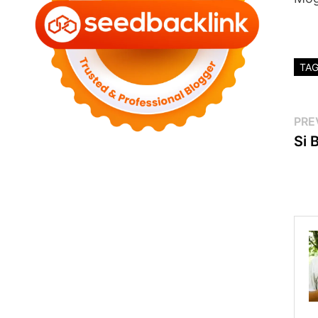
TA
Po
PRE
Si 
na