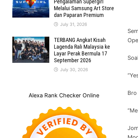
Pengalaman Supergirl
Melalui Samsung Art Store
dan Paparan Premium
July 31, 2026
Sem
TERBANG Angkat Kisah
Ope
Lagenda Rali Malaysia ke
Layar Perak Bermula 17
Soa
September 2026
July 30, 2026
“Ye
Bro 
Alexa Rank Checker Online
“Me
Jom
Moga