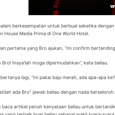
alam berkesempatan untuk berbual seketika dengan P
n House Media Prima di One World Hotel.
lan pertama yang Bro ajukan, “Ini confirm bertand
s Bro! Insya’lah moga dipermudahkan”, kata beliau.
bertanya lagi, “Ini pakai baju merah, ada apa-apa ke?
stilah ada Bro” jawab beliau dengan nada berseloroh
 baca artikel penuh kenyataan beliau untuk bertan
 yang terbaik buat beliau sebagai wakil suara-suara a