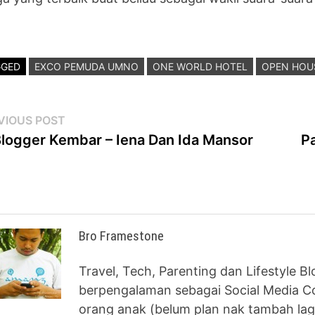
GGED
EXCO PEMUDA UMNO
ONE WORLD HOTEL
OPEN HOUS
st
Previous
VIOUS POST
post:
Blogger Kembar – Iena Dan Ida Mansor
P
vigation
Bro Framestone
Travel, Tech, Parenting dan Lifestyle B
berpengalaman sebagai Social Media Co
orang anak (belum plan nak tambah lag