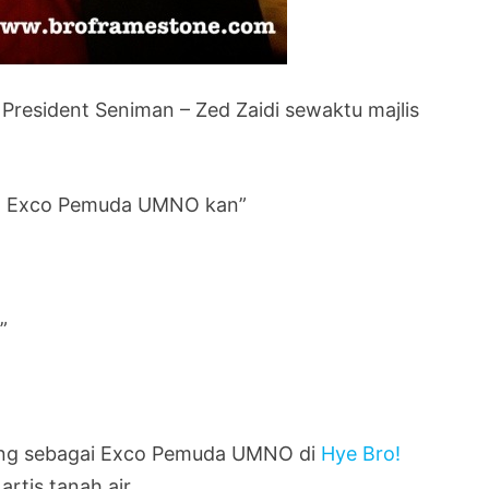
resident Seniman – Zed Zaidi sewaktu majlis
ing Exco Pemuda UMNO kan”
”
.
ding sebagai Exco Pemuda UMNO di
Hye Bro!
rtis tanah air.