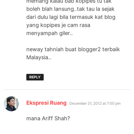
memang kalau bab kopipes tu tak
boleh blah lansung..tak tau la sejak
dari dulu lagi bila termasuk kat blog
yang kopipes je cam rasa
menyampah giler..
neway tahniah buat blogger2 terbaik
Malaysia..
REPLY
says:
Ekspresi Ruang
December 31, 2012 at 7:00 pm
mana Ariff Shah?