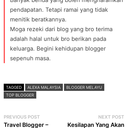
Banyak benda yang boleh mengharamkan
pendapatan. Tetapi ramai yang tidak
menitik beratkannya.
Moga rezeki dari blog yang bro terima
adalah halal untuk bro berikan pada
keluarga. Begini kehidupan blogger
sepenuh masa.
TAGGED
ALEXA MALAYSIA
BLOGGER MELAYU
TOP BLOGGER
Post
Previous
N
PREVIOUS POST
NEXT POST
post:
p
Travel Blogger –
Kesilapan Yang Akan