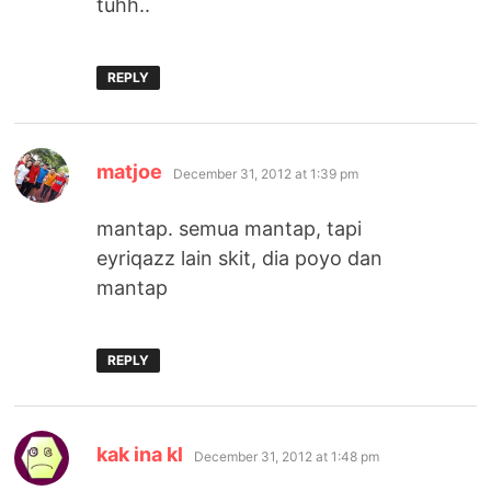
tuhh..
REPLY
says:
matjoe
December 31, 2012 at 1:39 pm
mantap. semua mantap, tapi
eyriqazz lain skit, dia poyo dan
mantap
REPLY
says:
kak ina kl
December 31, 2012 at 1:48 pm