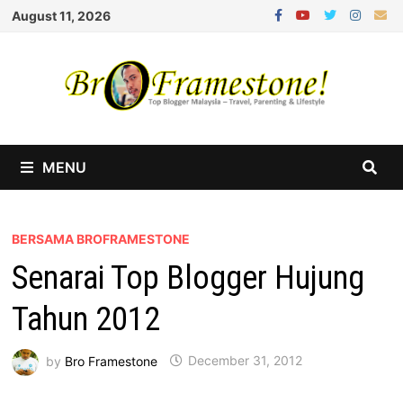
Skip
August 11, 2026
to
content
MENU
BERSAMA BROFRAMESTONE
Senarai Top Blogger Hujung
Tahun 2012
by
Bro Framestone
December 31, 2012