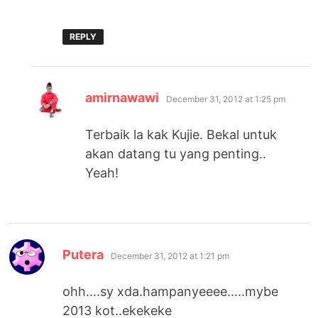
REPLY
says:
amirnawawi
December 31, 2012 at 1:25 pm
Terbaik la kak Kujie. Bekal untuk
akan datang tu yang penting..
Yeah!
says:
Putera
December 31, 2012 at 1:21 pm
ohh….sy xda.hampanyeeee…..mybe
2013 kot..ekekeke