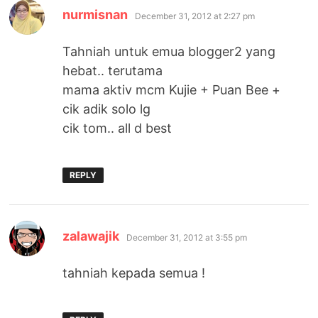
says:
nurmisnan
December 31, 2012 at 2:27 pm
Tahniah untuk emua blogger2 yang
hebat.. terutama
mama aktiv mcm Kujie + Puan Bee +
cik adik solo lg
cik tom.. all d best
REPLY
says:
zalawajik
December 31, 2012 at 3:55 pm
tahniah kepada semua !