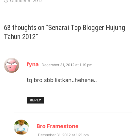
October 5, 2012
68 thoughts on “
Senarai Top Blogger Hujung
Tahun 2012
”
says:
fyna
December 31, 2012 at 1:19 pm
tq bro sbb listkan..hehehe..
REPLY
says:
Bro Framestone
December 31, 2012 at 1:21 pm