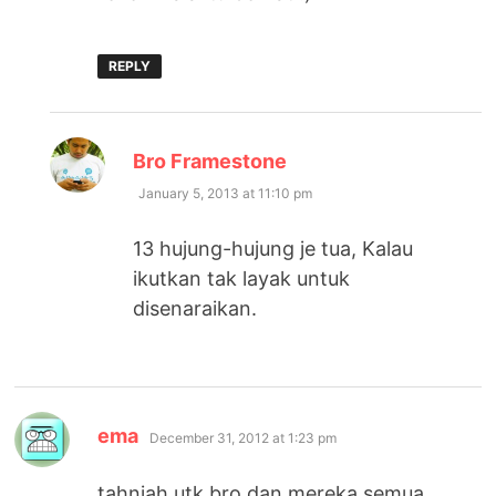
REPLY
says:
Bro Framestone
January 5, 2013 at 11:10 pm
13 hujung-hujung je tua, Kalau
ikutkan tak layak untuk
disenaraikan.
says:
ema
December 31, 2012 at 1:23 pm
tahniah utk bro dan mereka semua