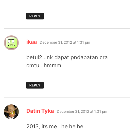
REPLY
says:
ikaa
December 31, 2012 at 1:31 pm
betul2…nk dapat pndapatan cra
cmtu…hmmm
REPLY
says:
Datin Tyka
December 31, 2012 at 1:31 pm
2013, its me.. he he he..