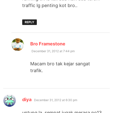
traffic lg penting kot bro..
REPLY
says:
Bro Framestone
December 31, 2012 at 7:44 pm
Macam bro tak kejar sangat
trafik.
says:
diya
December 31, 2012 at 6:30 pm
untung la..sempat jugak merasa no13