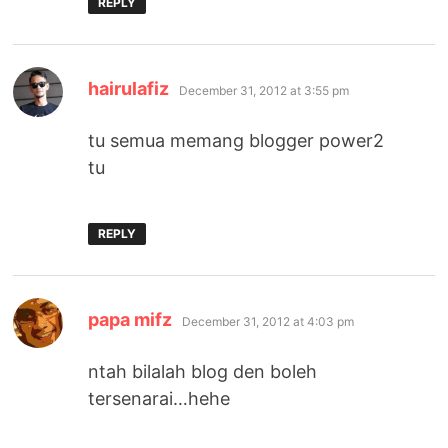
REPLY
says:
hairulafiz
December 31, 2012 at 3:55 pm
tu semua memang blogger power2
tu
REPLY
says:
papa mifz
December 31, 2012 at 4:03 pm
ntah bilalah blog den boleh
tersenarai…hehe