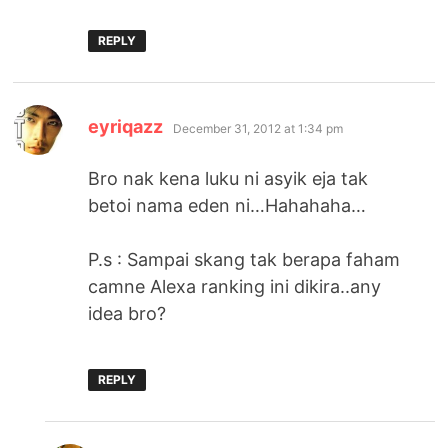
REPLY
says:
eyriqazz
December 31, 2012 at 1:34 pm
Bro nak kena luku ni asyik eja tak
betoi nama eden ni…Hahahaha…
P.s : Sampai skang tak berapa faham
camne Alexa ranking ini dikira..any
idea bro?
REPLY