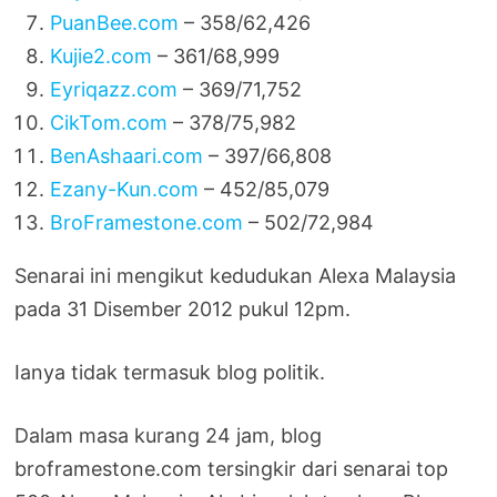
PuanBee.com
– 358/62,426
Kujie2.com
– 361/68,999
Eyriqazz.com
– 369/71,752
CikTom.com
– 378/75,982
BenAshaari.com
– 397/66,808
Ezany-Kun.com
– 452/85,079
BroFramestone.com
– 502/72,984
Senarai ini mengikut kedudukan Alexa Malaysia
pada 31 Disember 2012 pukul 12pm.
Ianya tidak termasuk blog politik.
Dalam masa kurang 24 jam, blog
broframestone.com tersingkir dari senarai top