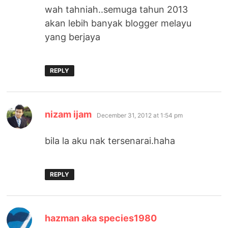
wah tahniah..semuga tahun 2013
akan lebih banyak blogger melayu
yang berjaya
REPLY
says:
nizam ijam
December 31, 2012 at 1:54 pm
bila la aku nak tersenarai.haha
REPLY
says:
hazman aka species1980