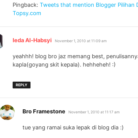
Pingback:
Tweets that mention Blogger Pilihan
Topsy.com
says:
Ieda Al-Habsyi
November 1, 2010 at 11:09 am
yeahhh! blog bro jaz memang best, penulisann
kapla(goyang skit kepala). hehheheh! :)
REPLY
says:
Bro Framestone
November 1, 2010 at 11:17 am
tue yang ramai suka lepak di blog dia :)