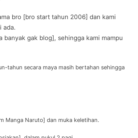
ama bro [bro start tahun 2006] dan kami
i ada.
ira banyak gak blog], sehingga kami mampu
hun-tahun secara maya masih bertahan sehingga
lam Manga Naruto] dan muka keletihan.
ahsiakan], dalam pukul 2 pagi.