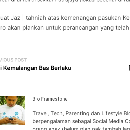
uat Jaz | tahniah atas kemenangan pasukan Ke
ro akan plankan untuk perancangan yang telah 
st
Previous
VIOUS POST
post:
i Kemalangan Bas Berlaku
vigation
Bro Framestone
Travel, Tech, Parenting dan Lifestyle B
berpengalaman sebagai Social Media Co
orang anak (belum plan nak tambah lag