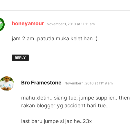
says:
honeyamour
November 1, 2010 at 11:11 am
jam 2 am..patutla muka keletihan :)
REPLY
says:
Bro Framestone
November 1, 2010 at 11:19 am
mahu xletih.. siang tue, jumpe supplier.. t
rakan blogger yg accident hari tue…
last baru jumpe si jaz he..23x