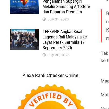
Pengalaman Supergirl
Melalui Samsung Art Store
dan Paparan Premium
B
July 31, 2026
m
K
TERBANG Angkat Kisah
Lagenda Rali Malaysia ke
m
Layar Perak Bermula 17
September 2026
Tak
July 30, 2026
ke h
Alexa Rank Checker Online
Maa
Mat
Gamb