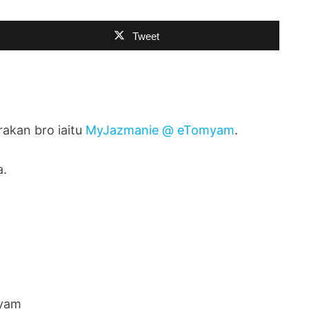
Tweet
 rakan bro iaitu
MyJazmanie @ eTomyam
.
a.
myam