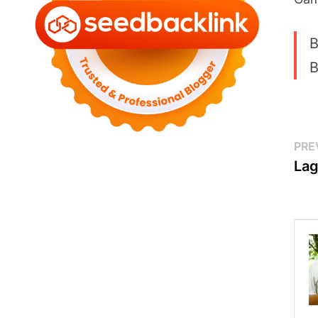
B
B
Po
PRE
Lag
na