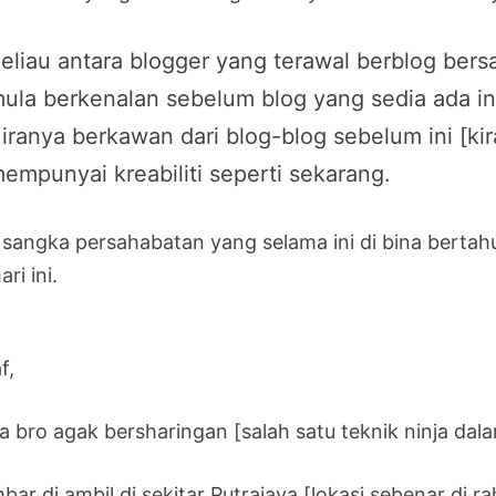
eliau antara blogger yang terawal berblog bers
ula berkenalan sebelum blog yang sedia ada in
iranya berkawan dari blog-blog sebelum ini [k
empunyai kreabiliti seperti sekarang.
 sangka persahabatan yang selama ini di bina berta
ari ini.
f,
a bro agak bersharingan [salah satu teknik ninja da
ar di ambil di sekitar Putrajaya [lokasi sebenar di r