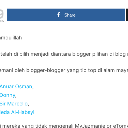
9
Share
ES
amdulillah
telah di pilih menjadi diantara blogger pilihan di blog
temani oleh blogger-blogger yang tip top di alam may
Anuar Osman
,
Donny
,
Sir Marcello
,
Ieda Al-Habsyi
i mereka yang tidak mengenali MyJazmanie or eTo