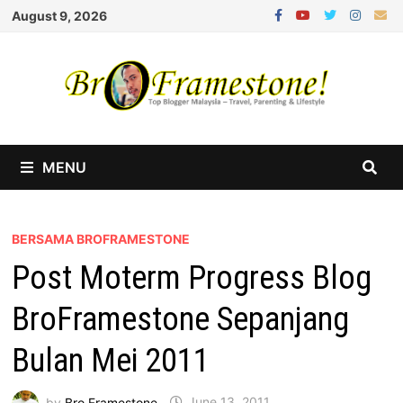
Skip
August 9, 2026
to
content
MENU
BERSAMA BROFRAMESTONE
Post Moterm Progress Blog
BroFramestone Sepanjang
Bulan Mei 2011
by
Bro Framestone
June 13, 2011