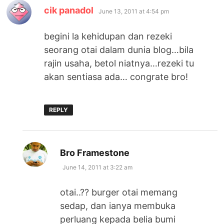
says:
cik panadol
June 13, 2011 at 4:54 pm
begini la kehidupan dan rezeki
seorang otai dalam dunia blog…bila
rajin usaha, betol niatnya…rezeki tu
akan sentiasa ada… congrate bro!
REPLY
says:
Bro Framestone
June 14, 2011 at 3:22 am
otai..?? burger otai memang
sedap, dan ianya membuka
perluang kepada belia bumi