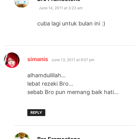
June 14, 2011 at 3:23 am
cuba lagi untuk bulan ini :)
says:
simanis
June 13, 2011 at 6:57 pm
alhamdulillah…
lebat rezeki Bro…
sebab Bro pun memang baik hati…
REPLY
says: