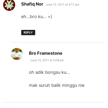
says:
Shafiq Nor
June 13, 2011 at 4:17 pm
eh…bro ku… =)
REPLY
says:
Bro Framestone
June 13, 2011 at 5:08 pm
oh adik bongsu ku…
mak suruh balik minggu nie