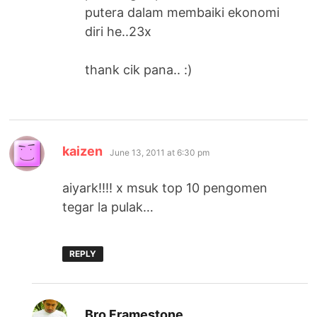
putera dalam membaiki ekonomi
diri he..23x
thank cik pana.. :)
says:
kaizen
June 13, 2011 at 6:30 pm
aiyark!!!! x msuk top 10 pengomen
tegar la pulak…
REPLY
says:
Bro Framestone