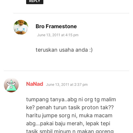
REPLY
says:
Bro Framestone
June 13, 2011 at 4:15 pm
teruskan usaha anda :)
says:
NaNad
June 13, 2011 at 2:37 pm
tumpang tanya..abg ni org tg malim
ke? penah turun tasik proton tak??
haritu jumpe sorg ni, muka macam
abg…pakai baju merah, lepak tepi
tasik smbil minum n makan goreng