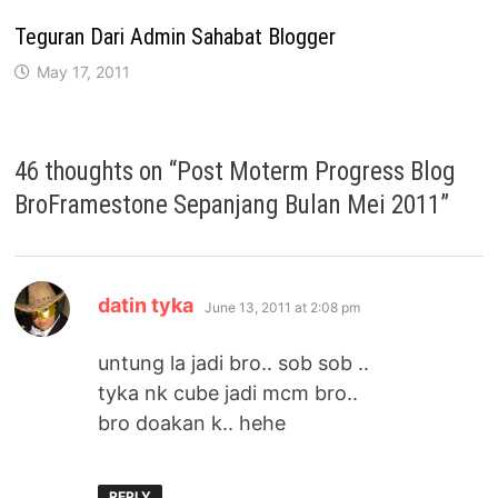
Teguran Dari Admin Sahabat Blogger
May 17, 2011
46 thoughts on “
Post Moterm Progress Blog
BroFramestone Sepanjang Bulan Mei 2011
”
says:
datin tyka
June 13, 2011 at 2:08 pm
untung la jadi bro.. sob sob ..
tyka nk cube jadi mcm bro..
bro doakan k.. hehe
REPLY