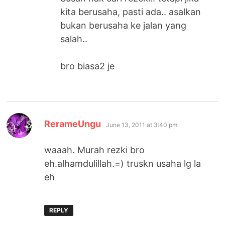
kita berusaha, pasti ada.. asalkan
bukan berusaha ke jalan yang
salah..
bro biasa2 je
says:
RerameUngu
June 13, 2011 at 3:40 pm
waaah. Murah rezki bro
eh.alhamdulillah.=) truskn usaha lg la
eh
REPLY