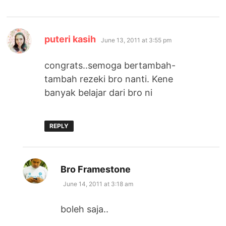
says:
puteri kasih
June 13, 2011 at 3:55 pm
congrats..semoga bertambah-
tambah rezeki bro nanti. Kene
banyak belajar dari bro ni
REPLY
says:
Bro Framestone
June 14, 2011 at 3:18 am
boleh saja..