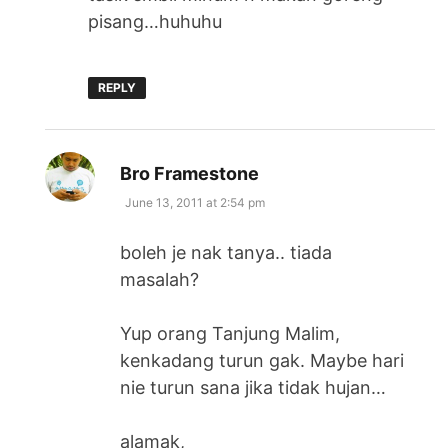
pisang…huhuhu
REPLY
says:
Bro Framestone
June 13, 2011 at 2:54 pm
boleh je nak tanya.. tiada
masalah?
Yup orang Tanjung Malim,
kenkadang turun gak. Maybe hari
nie turun sana jika tidak hujan…
alamak,