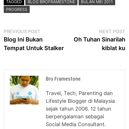
TAGGED
BLOG BROFRAMESTONE
BULAN MEI 2011
PROGRESS
Post
Previous
N
PREVIOUS POST
NEXT POST
post:
p
Blog Ini Bukan
Oh Tuhan Sinarilah
navigation
Tempat Untuk Stalker
kiblat ku
Bro Framestone
Travel, Tech, Parenting dan
Lifestyle Blogger di Malaysia
sejak tahun 2006. 12 tahun
berpengalaman sebagai
Social Media Consultant.