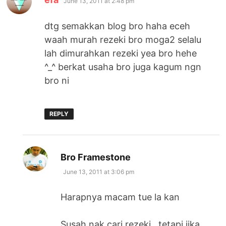
June 13, 2011 at 2:48 pm
dtg semakkan blog bro haha eceh
waah murah rezeki bro moga2 selalu
lah dimurahkan rezeki yea bro hehe
^_^ berkat usaha bro juga kagum ngn
bro ni
REPLY
says:
Bro Framestone
June 13, 2011 at 3:06 pm
Harapnya macam tue la kan
Susah nak cari rezeki.. tetapi jika