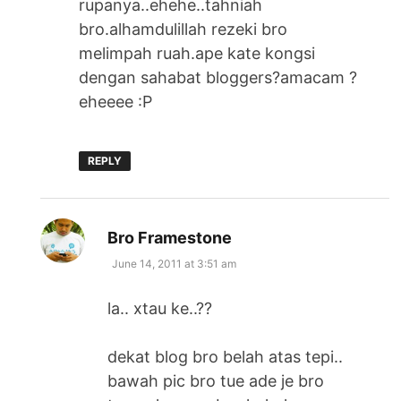
rupanya..ehehe..tahniah
bro.alhamdulillah rezeki bro
melimpah ruah.ape kate kongsi
dengan sahabat bloggers?amacam ?
eheeee :P
REPLY
says:
Bro Framestone
June 14, 2011 at 3:51 am
la.. xtau ke..??
dekat blog bro belah atas tepi..
bawah pic bro tue ade je bro