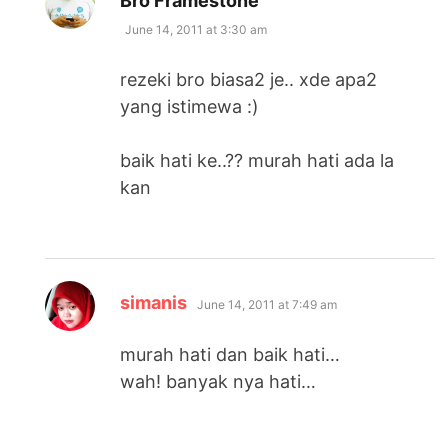
Bro Framestone
June 14, 2011 at 3:30 am
rezeki bro biasa2 je.. xde apa2
yang istimewa :)
baik hati ke..?? murah hati ada la
kan
says:
simanis
June 14, 2011 at 7:49 am
murah hati dan baik hati…
wah! banyak nya hati…