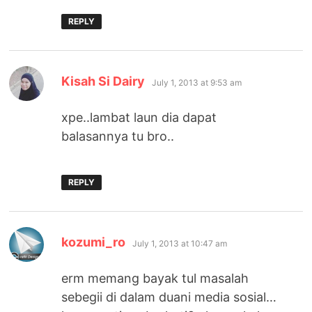
REPLY
says:
Kisah Si Dairy
July 1, 2013 at 9:53 am
xpe..lambat laun dia dapat
balasannya tu bro..
REPLY
says:
kozumi_ro
July 1, 2013 at 10:47 am
erm memang bayak tul masalah
sebegii di dalam duani media sosial…