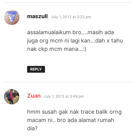
says:
maszull
July 1, 2013 at 3:23 pm
assalamualaikum bro….masih ada
juga org mcm ni lagi kan…dah x tahu
nak ckp mcm mana…:)
REPLY
says:
Zuan
July 1, 2013 at 3:49 pm
hmm susah gak nak trace balik orng
macam ni.. bro ada alamat rumah
dia?