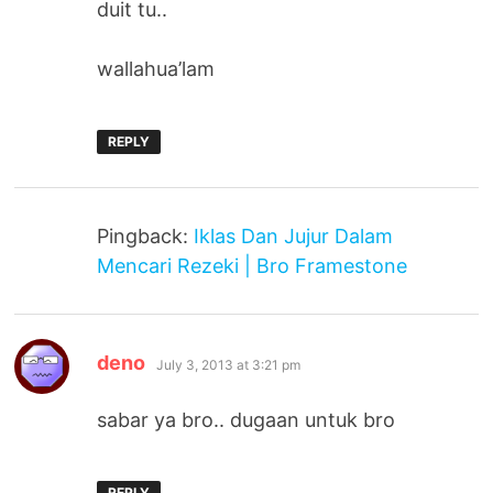
duit tu..
wallahua’lam
REPLY
Pingback:
Iklas Dan Jujur Dalam
Mencari Rezeki | Bro Framestone
says:
deno
July 3, 2013 at 3:21 pm
sabar ya bro.. dugaan untuk bro
REPLY