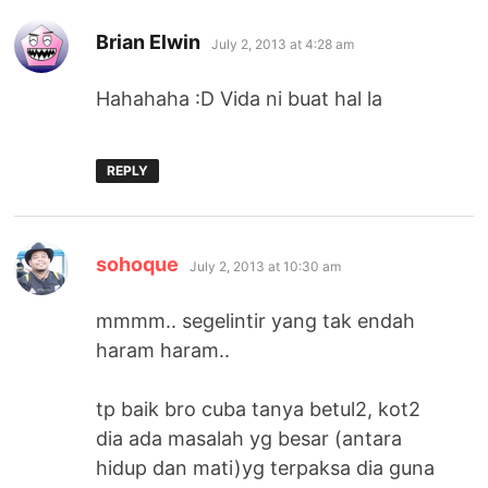
says:
Brian Elwin
July 2, 2013 at 4:28 am
Hahahaha :D Vida ni buat hal la
REPLY
says:
sohoque
July 2, 2013 at 10:30 am
mmmm.. segelintir yang tak endah
haram haram..
tp baik bro cuba tanya betul2, kot2
dia ada masalah yg besar (antara
hidup dan mati)yg terpaksa dia guna