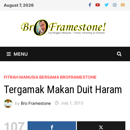
Skip
August 7, 2026
to
content
MENU
FITRAH MANUSIA BERSAMA BROFRAMESTONE
Tergamak Makan Duit Haram
by
Bro Framestone
July 1, 2013
107