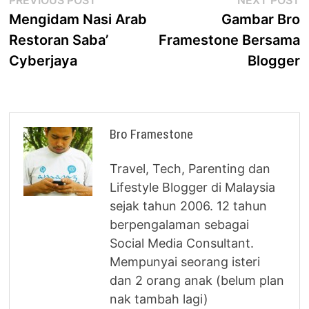
Post
post:
p
Mengidam Nasi Arab
Gambar Bro
navigation
Restoran Saba’
Framestone Bersama
Cyberjaya
Blogger
Bro Framestone
Travel, Tech, Parenting dan
Lifestyle Blogger di Malaysia
sejak tahun 2006. 12 tahun
berpengalaman sebagai
Social Media Consultant.
Mempunyai seorang isteri
dan 2 orang anak (belum plan
nak tambah lagi)