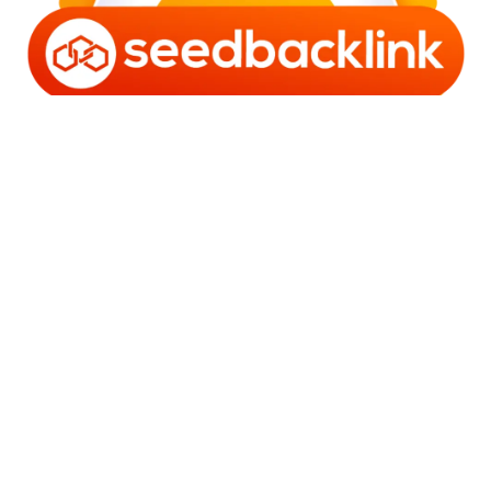
Copyright © 2006 - 2025 Bro Framestone | Owned by
Gabra Media Empire (003752670-X) | Powered by