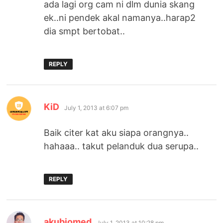
ada lagi org cam ni dlm dunia skang
ek..ni pendek akal namanya..harap2
dia smpt bertobat..
REPLY
says:
KiD
July 1, 2013 at 6:07 pm
Baik citer kat aku siapa orangnya..
hahaaa.. takut pelanduk dua serupa..
REPLY
says:
akubiomed
July 1, 2013 at 10:28 pm