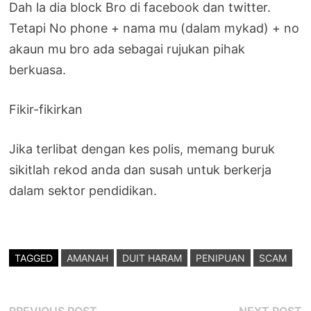
Dah la dia block Bro di facebook dan twitter.
Tetapi No phone + nama mu (dalam mykad) + no
akaun mu bro ada sebagai rujukan pihak
berkuasa.
Fikir-fikirkan
Jika terlibat dengan kes polis, memang buruk
sikitlah rekod anda dan susah untuk berkerja
dalam sektor pendidikan.
TAGGED
AMANAH
DUIT HARAM
PENIPUAN
SCAM
Previous
N
PREVIOUS POST
NEXT POST