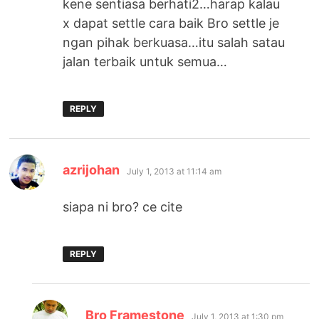
kene sentiasa berhati2…harap kalau
x dapat settle cara baik Bro settle je
ngan pihak berkuasa…itu salah satau
jalan terbaik untuk semua…
REPLY
says:
azrijohan
July 1, 2013 at 11:14 am
siapa ni bro? ce cite
REPLY
says:
Bro Framestone
July 1, 2013 at 1:30 pm