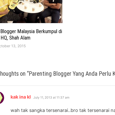
Blogger Malaysia Berkumpul di
i HQ, Shah Alam
ctober 13, 2015
thoughts on “
Parenting Blogger Yang Anda Perlu 
says:
kak ina kl
July 11, 2013 at 11:37 am
wah tak sangka tersenarai..bro tak tersenarai 