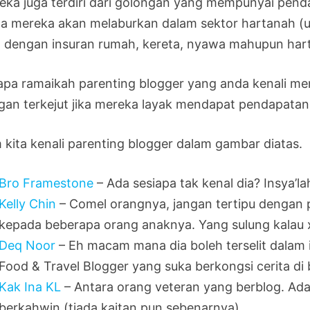
eka juga terdiri dari golongan yang mempunyai pend
a mereka akan melaburkan dalam sektor hartanah (un
a dengan insuran rumah, kereta, nyawa mahupun hart
apa ramaikah parenting blogger yang anda kenali menj
gan terkejut jika mereka layak mendapat pendapatan 
 kita kenali parenting blogger dalam gambar diatas.
Bro Framestone
– Ada sesiapa tak kenal dia? Insya’la
Kelly Chin
– Comel orangnya, jangan tertipu dengan
kepada beberapa orang anaknya. Yang sulung kalau x
Deq Noor
– Eh macam mana dia boleh terselit dalam i
Food & Travel Blogger yang suka berkongsi cerita di 
Kak Ina KL
– Antara orang veteran yang berblog. Ad
berkahwin (tiada kaitan pun sebenarnya).