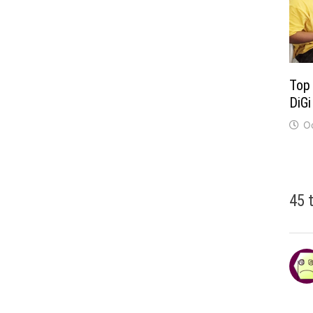
Top 
DiG
O
45 