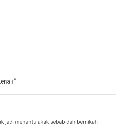
Kenali
”
nak jadi menantu akak sebab dah bernikah