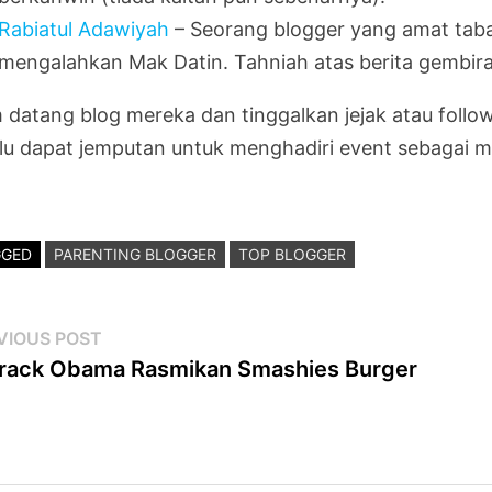
Rabiatul Adawiyah
– Seorang blogger yang amat taba
mengalahkan Mak Datin. Tahniah atas berita gembira 
 datang blog mereka dan tinggalkan jejak atau follo
alu dapat jemputan untuk menghadiri event sebagai m
GGED
PARENTING BLOGGER
TOP BLOGGER
st
Previous
VIOUS POST
post:
rack Obama Rasmikan Smashies Burger
vigation