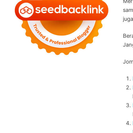
Mer
sam
jug
Ber
Jan
Jom