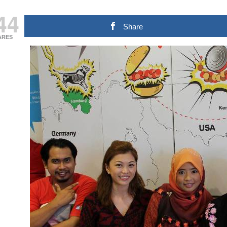
44
Share
ARES