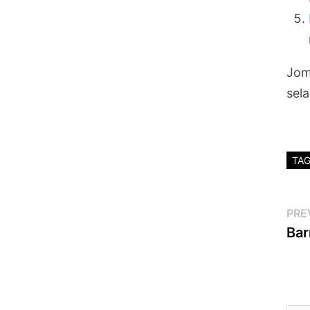
Jom
sel
TA
Po
PRE
Bar
na