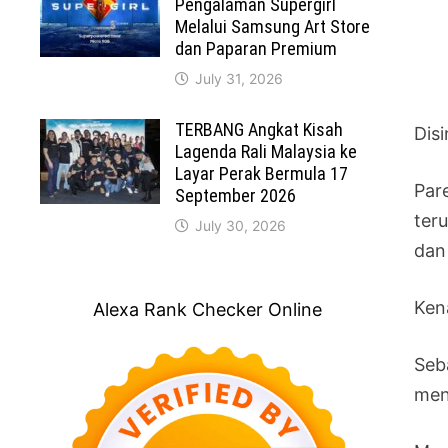
Pengalaman Supergirl
Melalui Samsung Art Store
dan Paparan Premium
July 31, 2026
TERBANG Angkat Kisah
Disi
Lagenda Rali Malaysia ke
Layar Perak Bermula 17
Par
September 2026
ter
July 30, 2026
dan
Ken
Alexa Rank Checker Online
Seb
men