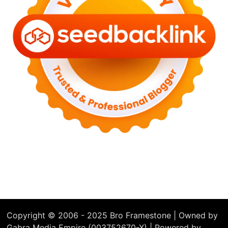
Copyright © 2006 - 2025 Bro Framestone | Owned by
Gabra Media Empire (003752670-X) | Powered by