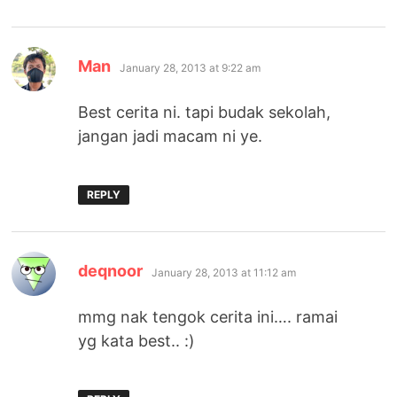
says:
Man
January 28, 2013 at 9:22 am
Best cerita ni. tapi budak sekolah,
jangan jadi macam ni ye.
REPLY
says:
deqnoor
January 28, 2013 at 11:12 am
mmg nak tengok cerita ini…. ramai
yg kata best.. :)