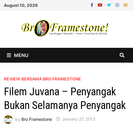
Skip
August 10, 2026
to
content
MENU
REVIEW BERSAMA BRO FRAMESTONE
Filem Juvana – Penyangak
Bukan Selamanya Penyangak
by
Bro Framestone
January 27, 2013