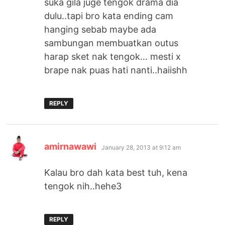
suka gila juge tengok drama dia
dulu..tapi bro kata ending cam
hanging sebab maybe ada
sambungan membuatkan outus
harap sket nak tengok… mesti x
brape nak puas hati nanti..haiishh
REPLY
says:
amirnawawi
January 28, 2013 at 9:12 am
Kalau bro dah kata best tuh, kena
tengok nih..hehe3
REPLY