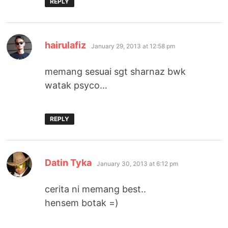
REPLY
says:
hairulafiz
January 29, 2013 at 12:58 pm
memang sesuai sgt sharnaz bwk
watak psyco…
REPLY
says:
Datin Tyka
January 30, 2013 at 6:12 pm
cerita ni memang best..
hensem botak =)