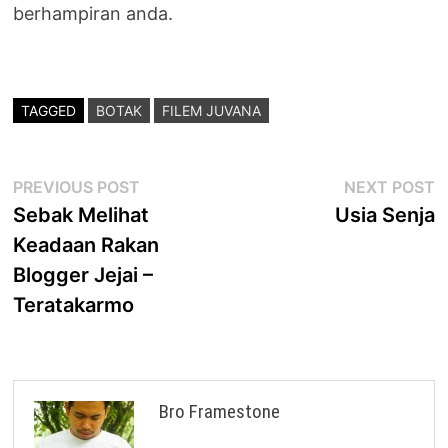
berhampiran anda.
TAGGED
BOTAK
FILEM JUVANA
Post
Previous
N
PREVIOUS POST
NEXT POST
post:
p
Sebak Melihat
Usia Senja
navigation
Keadaan Rakan
Blogger Jejai –
Teratakarmo
Bro Framestone