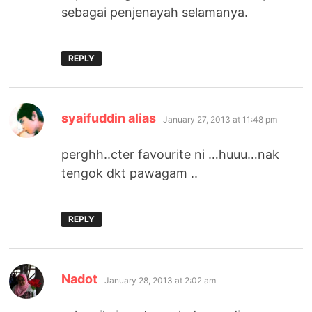
sebagai penjenayah selamanya.
REPLY
says:
syaifuddin alias
January 27, 2013 at 11:48 pm
perghh..cter favourite ni …huuu…nak
tengok dkt pawagam ..
REPLY
says:
Nadot
January 28, 2013 at 2:02 am