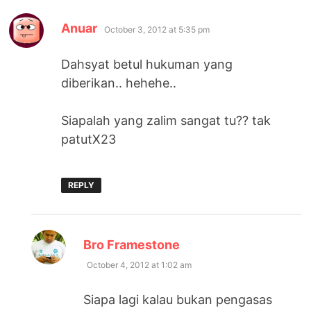
says:
Anuar
October 3, 2012 at 5:35 pm
Dahsyat betul hukuman yang
diberikan.. hehehe..
Siapalah yang zalim sangat tu?? tak
patutX23
REPLY
says:
Bro Framestone
October 4, 2012 at 1:02 am
Siapa lagi kalau bukan pengasas