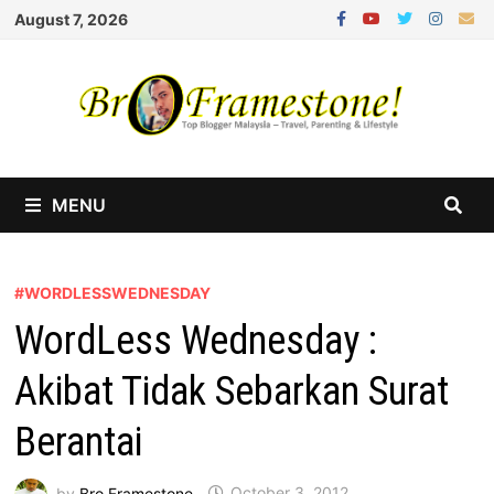
Skip
August 7, 2026
to
content
MENU
#WORDLESSWEDNESDAY
WordLess Wednesday :
Akibat Tidak Sebarkan Surat
Berantai
by
Bro Framestone
October 3, 2012