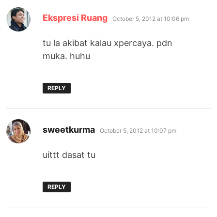
says:
Ekspresi Ruang
October 5, 2012 at 10:06 pm
tu la akibat kalau xpercaya. pdn
muka. huhu
REPLY
says:
sweetkurma
October 5, 2012 at 10:07 pm
uittt dasat tu
REPLY