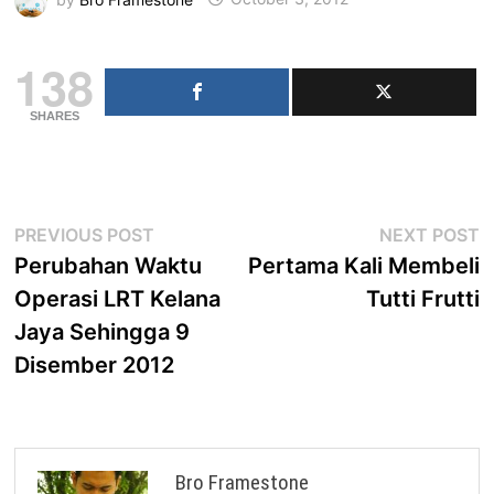
138
SHARES
Post
Previous
N
PREVIOUS POST
NEXT POST
post:
p
Perubahan Waktu
Pertama Kali Membeli
navigation
Operasi LRT Kelana
Tutti Frutti
Jaya Sehingga 9
Disember 2012
Bro Framestone