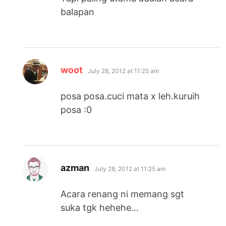
balapan
says:
woot
July 28, 2012 at 11:25 am
posa posa.cuci mata x leh.kuruih
posa :0
says:
azman
July 28, 2012 at 11:25 am
Acara renang ni memang sgt
suka tgk hehehe…