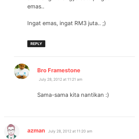
emas..
Ingat emas, ingat RM3 juta.. ;)
REPLY
says:
Bro Framestone
July 28, 2012 at 11:21 am
Sama-sama kita nantikan :)
says:
azman
July 28, 2012 at 11:20 am