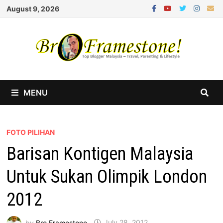
Skip
August 9, 2026
to
content
MENU
FOTO PILIHAN
Barisan Kontigen Malaysia
Untuk Sukan Olimpik London
2012
by
Bro Framestone
July 28, 2012