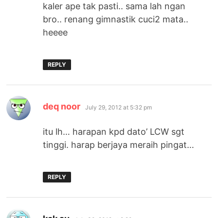
kaler ape tak pasti.. sama lah ngan
bro.. renang gimnastik cuci2 mata..
heeee
REPLY
says:
deq noor
July 29, 2012 at 5:32 pm
itu lh… harapan kpd dato’ LCW sgt
tinggi. harap berjaya meraih pingat…
REPLY
says: