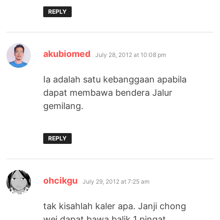
REPLY
says:
akubiomed
July 28, 2012 at 10:08 pm
Ia adalah satu kebanggaan apabila
dapat membawa bendera Jalur
gemilang.
REPLY
says:
ohcikgu
July 29, 2012 at 7:25 am
tak kisahlah kaler apa. Janji chong
wei dapat bawa balik 1 pingat.