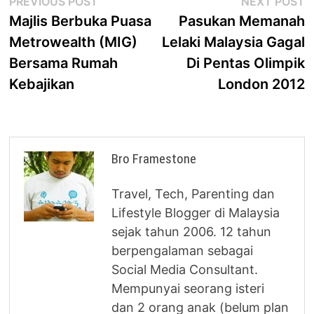
Post
Previous
N
PREVIOUS POST
NEXT POST
post:
p
Majlis Berbuka Puasa
Pasukan Memanah
navigation
Metrowealth (MIG)
Lelaki Malaysia Gagal
Bersama Rumah
Di Pentas Olimpik
Kebajikan
London 2012
Bro Framestone
Travel, Tech, Parenting dan
Lifestyle Blogger di Malaysia
sejak tahun 2006. 12 tahun
berpengalaman sebagai
Social Media Consultant.
Mempunyai seorang isteri
dan 2 orang anak (belum plan