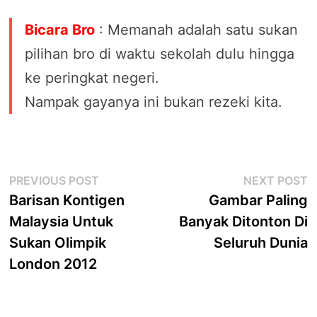
Bicara Bro
: Memanah adalah satu sukan
pilihan bro di waktu sekolah dulu hingga
ke peringkat negeri.
Nampak gayanya ini bukan rezeki kita.
Post
Previous
N
PREVIOUS POST
NEXT POST
post:
p
Barisan Kontigen
Gambar Paling
navigation
Malaysia Untuk
Banyak Ditonton Di
Sukan Olimpik
Seluruh Dunia
London 2012