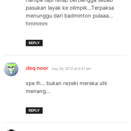
pasukan layak ke olimpik…Terpaksa
menunggu dari badminton pulaaa…
hmmmm
REPLY
says:
deq noor
July 29, 2012 at 5:31 pm
xpe lh… bukan rezeki mereka utk
menang…
REPLY