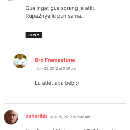
Gua ingat gua sorang je atlit.
Rupa2nya lu pun sama..
REPLY
says:
Bro Framestone
July 29, 2012 at 9:59 pm
Lu atlet apa beb :)
says:
zaharibb
July 29, 2012 at 2:46 am