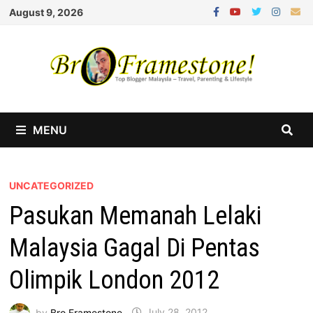
Skip
August 9, 2026
to
content
MENU
UNCATEGORIZED
Pasukan Memanah Lelaki
Malaysia Gagal Di Pentas
Olimpik London 2012
by
Bro Framestone
July 28, 2012