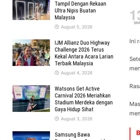
Tampil Dengan Rekaan
1
Ultra Nipis Buatan
Malaysia
SH
August 5, 2026
Ini
IJM Allianz Duo Highway
Challenge 2026 Terus
Kekal Antara Acara Larian
Set
Terbaik Malaysia
men
August 4, 2026
Ras
Watsons Get Active
Carnival 2026 Meriahkan
Stadium Merdeka dengan
Mas
Gaya Hidup Sihat
mem
August 3, 2026
B
Samsung Bawa