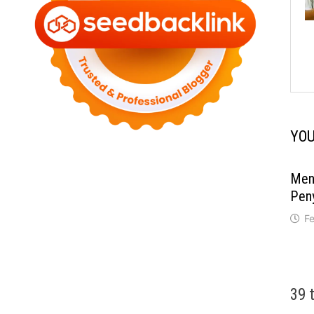
YOU
Men
Pen
Fe
39 