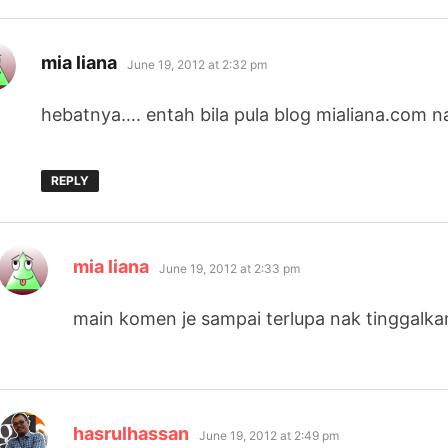
says:
mia liana
June 19, 2012 at 2:32 pm
hebatnya…. entah bila pula blog mialiana.com 
REPLY
says:
mia liana
June 19, 2012 at 2:33 pm
main komen je sampai terlupa nak tinggalk
says:
hasrulhassan
June 19, 2012 at 2:49 pm