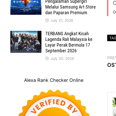
Pengalaman Supergirl
O
Melalui Samsung Art Store
o
dan Paparan Premium
July 31, 2026
TERBANG Angkat Kisah
TA
Lagenda Rali Malaysia ke
Layar Perak Bermula 17
September 2026
Po
PRE
July 30, 2026
OST
na
Alexa Rank Checker Online