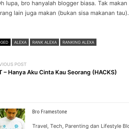
h lupa, bro hanyalah blogger biasa. Tak maka
rang lain juga makan (bukan sisa makanan tau)
GGED
ALEXA
RANK ALEXA
RANKING ALEXA
st
Previous
VIOUS POST
post:
 – Hanya Aku Cinta Kau Seorang (HACKS)
vigation
Bro Framestone
Travel, Tech, Parenting dan Lifestyle B