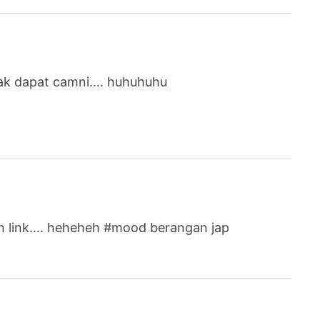
nak dapat camni…. huhuhuhu
an link…. heheheh #mood berangan jap