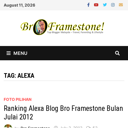
Skip
August 11, 2026
to
content
MENU
TAG:
ALEXA
FOTO PILIHAN
Ranking Alexa Blog Bro Framestone Bulan
Julai 2012
by
Bro Framestone
July 2, 2012
52