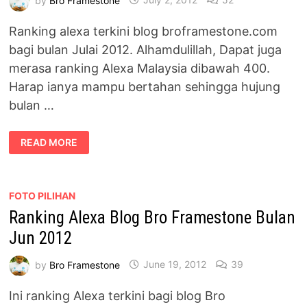
Ranking alexa terkini blog broframestone.com
bagi bulan Julai 2012. Alhamdulillah, Dapat juga
merasa ranking Alexa Malaysia dibawah 400.
Harap ianya mampu bertahan sehingga hujung
bulan …
RANKING
READ MORE
ALEXA
BLOG
BRO
FRAMESTONE
BULAN
JULAI
FOTO PILIHAN
2012
Ranking Alexa Blog Bro Framestone Bulan
Jun 2012
by
Bro Framestone
June 19, 2012
39
Ini ranking Alexa terkini bagi blog Bro