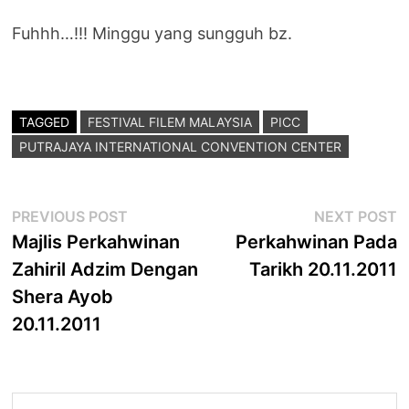
Fuhhh…!!! Minggu yang sungguh bz.
TAGGED
FESTIVAL FILEM MALAYSIA
PICC
PUTRAJAYA INTERNATIONAL CONVENTION CENTER
Post
Previous
N
PREVIOUS POST
NEXT POST
post:
p
Majlis Perkahwinan
Perkahwinan Pada
navigation
Zahiril Adzim Dengan
Tarikh 20.11.2011
Shera Ayob
20.11.2011