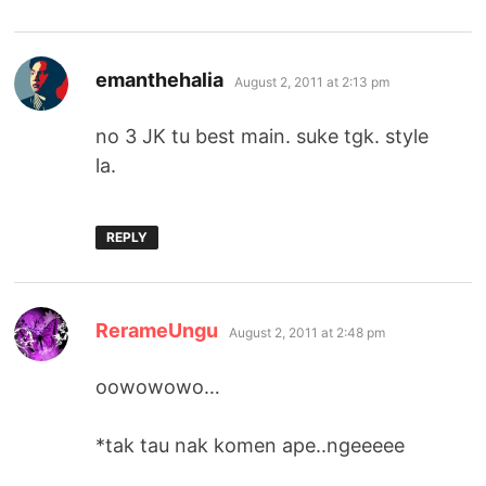
says:
emanthehalia
August 2, 2011 at 2:13 pm
no 3 JK tu best main. suke tgk. style
la.
REPLY
says:
RerameUngu
August 2, 2011 at 2:48 pm
oowowowo…
*tak tau nak komen ape..ngeeeee