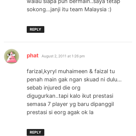
walau siapa pun bermain..saya tetap
sokong…janji itu team Malaysia :)
REPLY
says:
phat
August 2, 2011 at 1:26 pm
farizal,kyryl muhaimeen & faizal tu
penah main gak ngan skuad ni dulu…
sebab injured die org
digugurkan..tapi kalo ikut prestasi
semasa 7 player yg baru dipanggil
prestasi si eorg agak ok la
REPLY