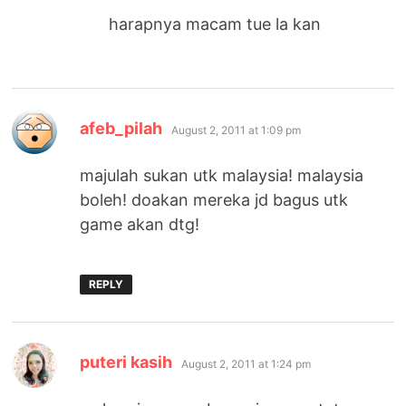
harapnya macam tue la kan
says:
afeb_pilah
August 2, 2011 at 1:09 pm
majulah sukan utk malaysia! malaysia
boleh! doakan mereka jd bagus utk
game akan dtg!
REPLY
says:
puteri kasih
August 2, 2011 at 1:24 pm