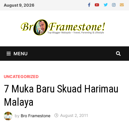
Skip
August 9, 2026
to
content
MENU
UNCATEGORIZED
7 Muka Baru Skuad Harimau
Malaya
by
Bro Framestone
August 2, 2011