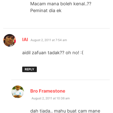
Macam mana boleh kenal..??
Peminat dia ek
says:
lAl
August 2, 2011 at 7:54 am
aidil zafuan tadak?? oh no! :(
REPLY
says:
Bro Framestone
August 2, 2011 at 10:36 am
dah tiada.. mahu buat cam mane