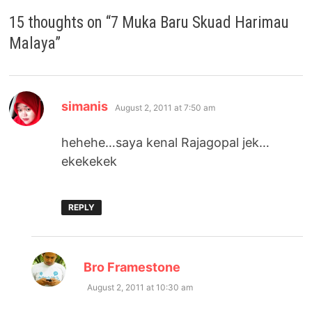
15 thoughts on “
7 Muka Baru Skuad Harimau
Malaya
”
says:
simanis
August 2, 2011 at 7:50 am
hehehe…saya kenal Rajagopal jek…
ekekekek
REPLY
says:
Bro Framestone
August 2, 2011 at 10:30 am