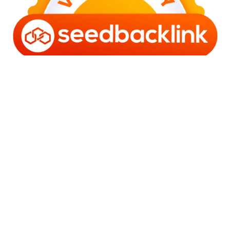
Copyright © 2006 - 2025 Bro Framestone | Owned by
Gabra Media Empire (003752670-X) | Powered by