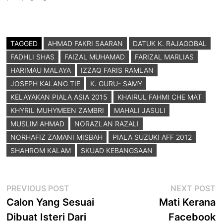
TAGGED
AHMAD FAKRI SAARAN
DATUK K. RAJAGOBAL
FADHLI SHAS
FAIZAL MUHAMAD
FARIZAL MARLIAS
HARIMAU MALAYA
IZZAQ FARIS RAMLAN
JOSEPH KALANG TIE
K. GURU- SAMY
KELAYAKAN PIALA ASIA 2015
KHAIRUL FAHMI CHE MAT
KHYRIL MUHYMEEN ZAMBRI
MAHALI JASULI
MUSLIM AHMAD
NORAZLAN RAZALI
NORHAFIZ ZAMANI MISBAH
PIALA SUZUKI AFF 2012
SHAHROM KALAM
SKUAD KEBANGSAAN
Post
Previous
N
PREVIOUS POST
NEXT POST
post:
p
Calon Yang Sesuai
Mati Kerana
navigation
Dibuat Isteri Dari
Facebook