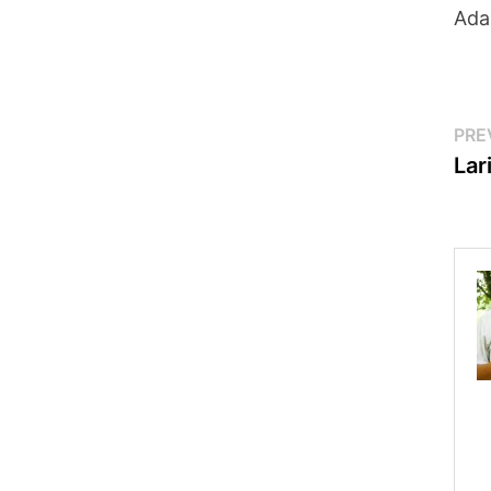
Ada
Po
PRE
Lar
na