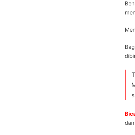
Ben
men
Mem
Bag
dib
T
M
s
Bic
dan