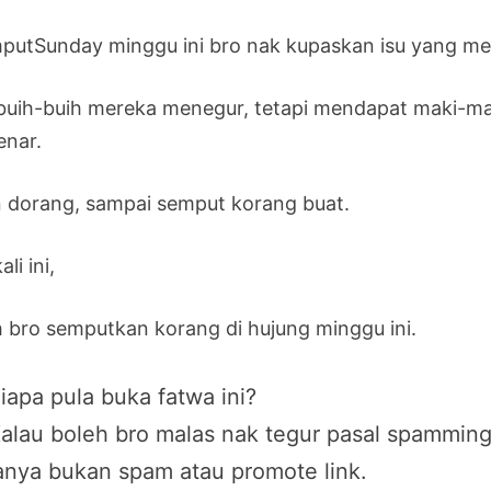
putSunday minggu ini bro nak kupaskan isu yang m
buih-buih mereka menegur, tetapi mendapat maki-mak
enar.
n dorang, sampai semput korang buat.
ali ini,
 bro semputkan korang di hujung minggu ini.
iapa pula buka fatwa ini?
alau boleh bro malas nak tegur pasal spamming
anya bukan spam atau promote link.