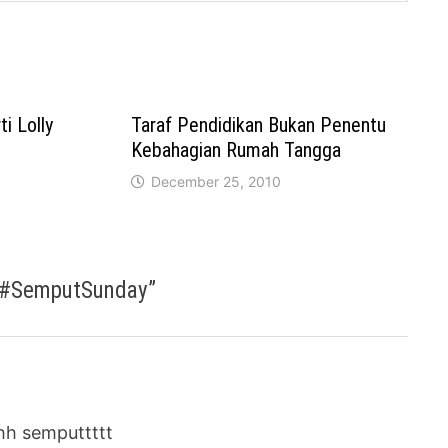
i Lolly
Taraf Pendidikan Bukan Penentu
Kebahagian Rumah Tangga
December 25, 2010
g #SemputSunday
”
h semputtttt