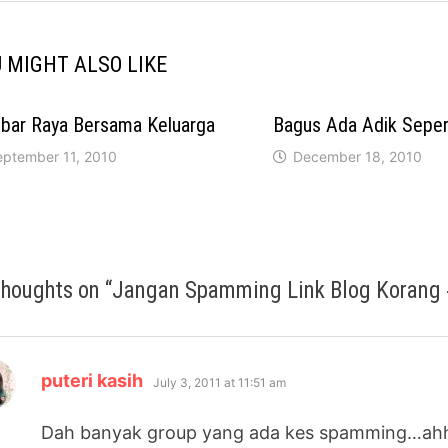
 MIGHT ALSO LIKE
bar Raya Bersama Keluarga
Bagus Ada Adik Sepert
eptember 11, 2010
December 18, 2010
thoughts on “
Jangan Spamming Link Blog Koran
says:
puteri kasih
July 3, 2011 at 11:51 am
Dah banyak group yang ada kes spamming…ahh