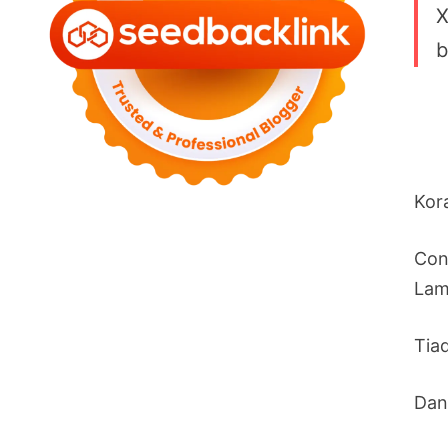
X
b
Kor
Con
Lam
Tia
Dan