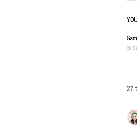
YOU
Gam
S
27 