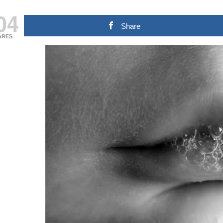
04
Share
ARES