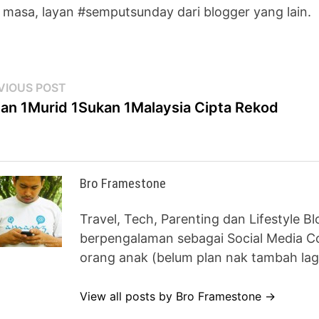
 masa, layan #semputsunday dari blogger yang lain.
st
Previous
VIOUS POST
post:
ian 1Murid 1Sukan 1Malaysia Cipta Rekod
vigation
Bro Framestone
Travel, Tech, Parenting dan Lifestyle B
berpengalaman sebagai Social Media Co
orang anak (belum plan nak tambah lag
View all posts by Bro Framestone →