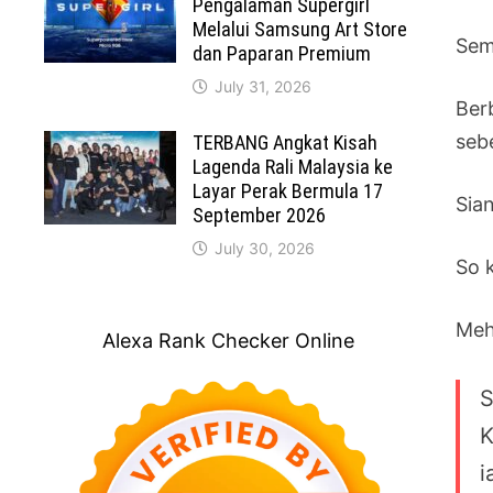
Pengalaman Supergirl
Melalui Samsung Art Store
Sem
dan Paparan Premium
July 31, 2026
Ber
seb
TERBANG Angkat Kisah
Lagenda Rali Malaysia ke
Layar Perak Bermula 17
Sia
September 2026
July 30, 2026
So k
Meh
Alexa Rank Checker Online
S
K
i