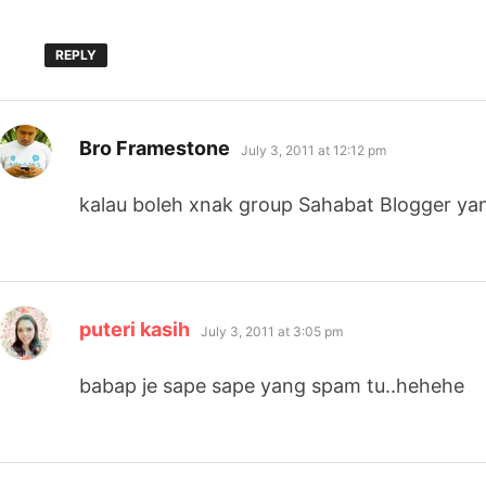
REPLY
says:
Bro Framestone
July 3, 2011 at 12:12 pm
kalau boleh xnak group Sahabat Blogger ya
says:
puteri kasih
July 3, 2011 at 3:05 pm
babap je sape sape yang spam tu..hehehe