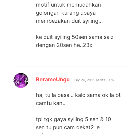
motif untuk memudahkan
golongan kurang upaya
membezakan duit syiling…
ke duit syiling 50sen sama saiz
dengan 20sen he..23x
says:
RerameUngu
July 26, 2011 at 9:33 am
ha, tu la pasal.. kalo sama ok la bt
camtu kan..
tpi tgk gaya syiling 5 sen & 10
sen tu pun cam dekat2 je