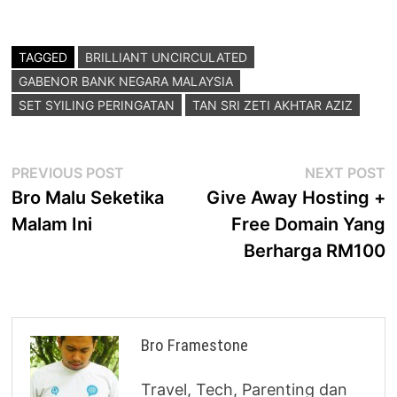
TAGGED
BRILLIANT UNCIRCULATED
GABENOR BANK NEGARA MALAYSIA
SET SYILING PERINGATAN
TAN SRI ZETI AKHTAR AZIZ
Post
Previous
N
PREVIOUS POST
NEXT POST
post:
p
Bro Malu Seketika
Give Away Hosting +
navigation
Malam Ini
Free Domain Yang
Berharga RM100
Bro Framestone
Travel, Tech, Parenting dan