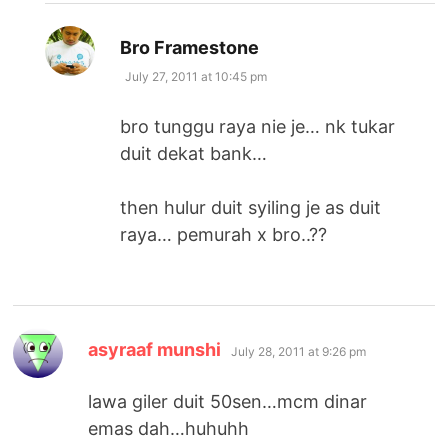
says:
Bro Framestone
July 27, 2011 at 10:45 pm
bro tunggu raya nie je… nk tukar
duit dekat bank…
then hulur duit syiling je as duit
raya… pemurah x bro..??
says:
asyraaf munshi
July 28, 2011 at 9:26 pm
lawa giler duit 50sen…mcm dinar
emas dah…huhuhh