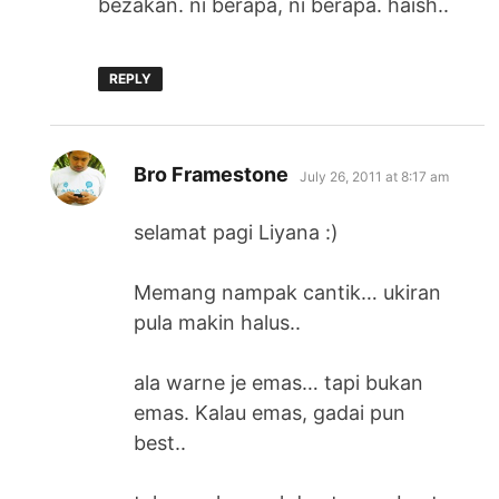
bezakan. ni berapa, ni berapa. haish..
REPLY
says:
Bro Framestone
July 26, 2011 at 8:17 am
selamat pagi Liyana :)
Memang nampak cantik… ukiran
pula makin halus..
ala warne je emas… tapi bukan
emas. Kalau emas, gadai pun
best..