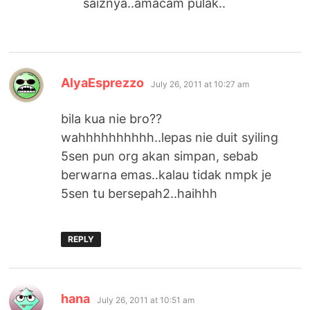
saiznya..amacam pulak..
says:
AlyaEsprezzo
July 26, 2011 at 10:27 am
bila kua nie bro??
wahhhhhhhhhh..lepas nie duit syiling
5sen pun org akan simpan, sebab
berwarna emas..kalau tidak nmpk je
5sen tu bersepah2..haihhh
REPLY
says:
hana
July 26, 2011 at 10:51 am