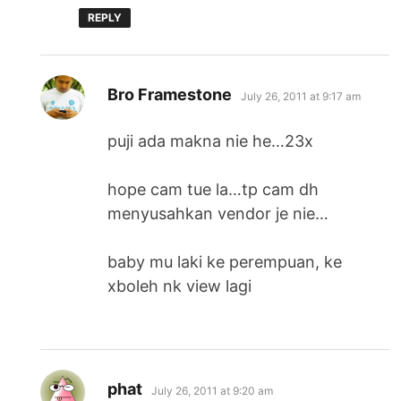
REPLY
says:
Bro Framestone
July 26, 2011 at 9:17 am
puji ada makna nie he…23x
hope cam tue la…tp cam dh
menyusahkan vendor je nie…
baby mu laki ke perempuan, ke
xboleh nk view lagi
says:
phat
July 26, 2011 at 9:20 am