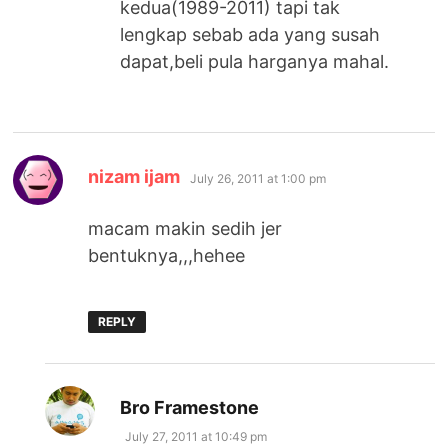
kedua(1989-2011) tapi tak
lengkap sebab ada yang susah
dapat,beli pula harganya mahal.
says:
nizam ijam
July 26, 2011 at 1:00 pm
macam makin sedih jer
bentuknya,,,hehee
REPLY
says:
Bro Framestone
July 27, 2011 at 10:49 pm