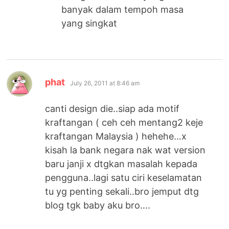
banyak dalam tempoh masa
yang singkat
says:
phat
July 26, 2011 at 8:46 am
canti design die..siap ada motif
kraftangan ( ceh ceh mentang2 keje
kraftangan Malaysia ) hehehe…x
kisah la bank negara nak wat version
baru janji x dtgkan masalah kepada
pengguna..lagi satu ciri keselamatan
tu yg penting sekali..bro jemput dtg
blog tgk baby aku bro….