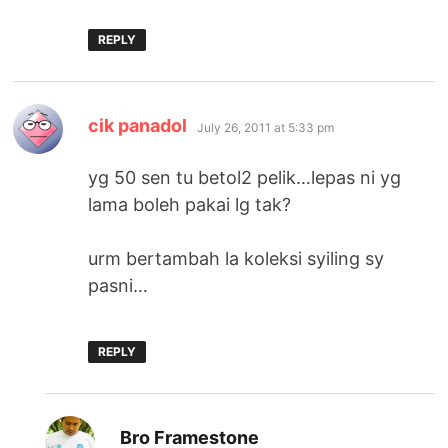
REPLY
says:
cik panadol
July 26, 2011 at 5:33 pm
yg 50 sen tu betol2 pelik…lepas ni yg
lama boleh pakai lg tak?
urm bertambah la koleksi syiling sy
pasni…
REPLY
says:
Bro Framestone