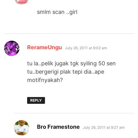
smlm scan ..girl
says:
RerameUngu
July 26, 2011 at 9:02 am
tu la..pelik jugak tgk syiling 50 sen
tu..bergerigi plak tepi dia..ape
motifnyakah?
REPLY
says:
Bro Framestone
July 26, 2011 at 9:27 am