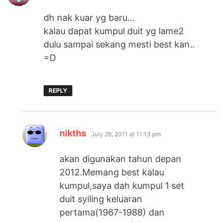
dh nak kuar yg baru…
kalau dapat kumpul duit yg lame2
dulu sampai sekang mesti best kan..
=D
REPLY
says:
nikths
July 26, 2011 at 11:13 pm
akan digunakan tahun depan
2012.Memang best kalau
kumpul,saya dah kumpul 1 set
duit syiling keluaran
pertama(1967-1988) dan