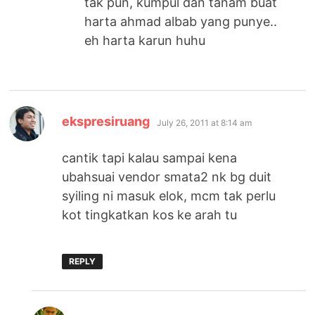
tak pun, kumpul dan tanam buat
harta ahmad albab yang punye..
eh harta karun huhu
says:
ekspresiruang
July 26, 2011 at 8:14 am
cantik tapi kalau sampai kena
ubahsuai vendor smata2 nk bg duit
syiling ni masuk elok, mcm tak perlu
kot tingkatkan kos ke arah tu
REPLY