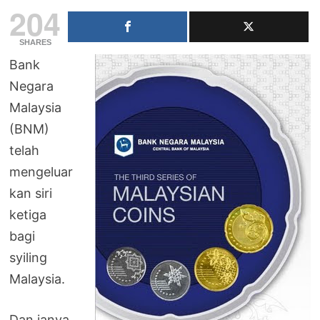
204
SHARES
Bank
Negara
Malaysia
(BNM)
telah
mengeluar
kan siri
ketiga
bagi
syiling
Malaysia.
Dan ianya