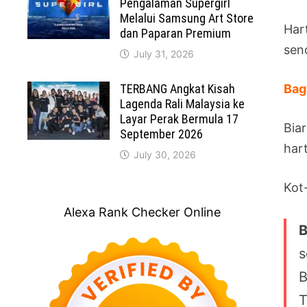
Pengalaman Supergirl
Melalui Samsung Art Store
Har
dan Paparan Premium
send
July 31, 2026
TERBANG Angkat Kisah
Bag
Lagenda Rali Malaysia ke
Layar Perak Bermula 17
Biar
September 2026
hart
July 30, 2026
Kot-
Alexa Rank Checker Online
B
s
B
T