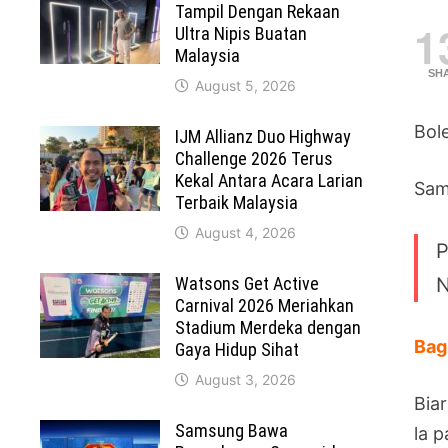
Tampil Dengan Rekaan
1
Ultra Nipis Buatan
Malaysia
SH
August 5, 2026
Bol
IJM Allianz Duo Highway
Challenge 2026 Terus
Kekal Antara Acara Larian
Sam
Terbaik Malaysia
August 4, 2026
P
Watsons Get Active
N
Carnival 2026 Meriahkan
Stadium Merdeka dengan
Bag
Gaya Hidup Sihat
August 3, 2026
Bia
Samsung Bawa
la 