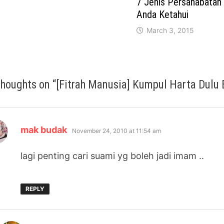
7 Jenis Persahabatan 
Anda Ketahui
March 3, 2015
thoughts on “
[Fitrah Manusia] Kumpul Harta Dulu
says:
mak budak
November 24, 2010 at 11:54 am
lagi penting cari suami yg boleh jadi imam ..
REPLY