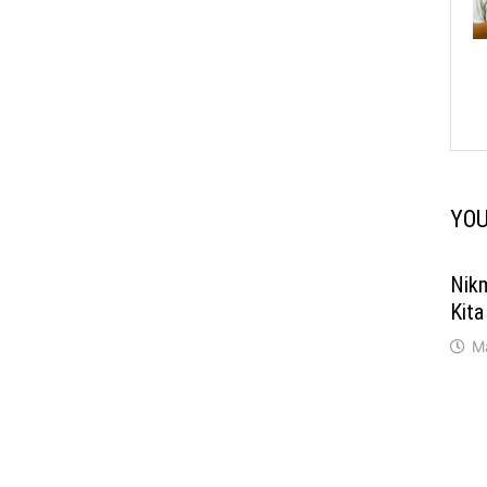
YOU
Nik
Kita
M