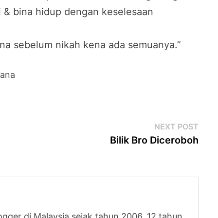
 & bina hidup dengan keselesaan
mana sebelum nikah kena ada semuanya.”
sana
Next
NEXT POST
post
Bilik Bro Diceroboh
logger di Malaysia sejak tahun 2006. 12 tahun