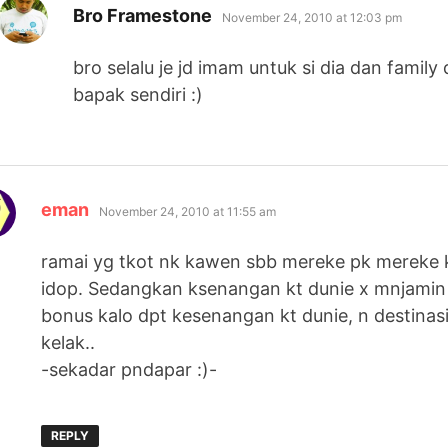
says:
Bro Framestone
November 24, 2010 at 12:03 pm
bro selalu je jd imam untuk si dia dan family
bapak sendiri :)
says:
eman
November 24, 2010 at 11:55 am
ramai yg tkot nk kawen sbb mereke pk mereke k
idop. Sedangkan ksenangan kt dunie x mnjamin 
bonus kalo dpt kesenangan kt dunie, n destinas
kelak..
-sekadar pndapar :)-
REPLY