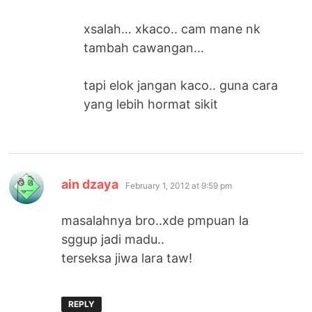
xsalah… xkaco.. cam mane nk
tambah cawangan…
tapi elok jangan kaco.. guna cara
yang lebih hormat sikit
says:
ain dzaya
February 1, 2012 at 9:59 pm
masalahnya bro..xde pmpuan la
sggup jadi madu..
terseksa jiwa lara taw!
REPLY