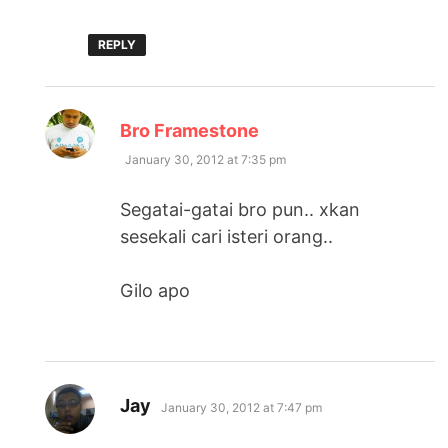
REPLY
says:
Bro Framestone
January 30, 2012 at 7:35 pm
Segatai-gatai bro pun.. xkan
sesekali cari isteri orang..
Gilo apo
says:
Jay
January 30, 2012 at 7:47 pm