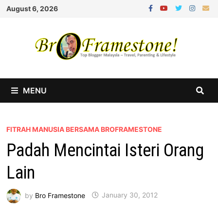
Skip
August 6, 2026
to
content
MENU
FITRAH MANUSIA BERSAMA BROFRAMESTONE
Padah Mencintai Isteri Orang
Lain
by
Bro Framestone
January 30, 2012