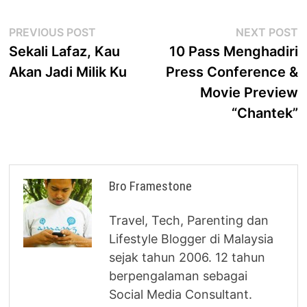
Post
Previous
N
PREVIOUS POST
NEXT POST
post:
p
Sekali Lafaz, Kau
10 Pass Menghadiri
navigation
Akan Jadi Milik Ku
Press Conference &
Movie Preview
“Chantek”
Bro Framestone
Travel, Tech, Parenting dan
Lifestyle Blogger di Malaysia
sejak tahun 2006. 12 tahun
berpengalaman sebagai
Social Media Consultant.