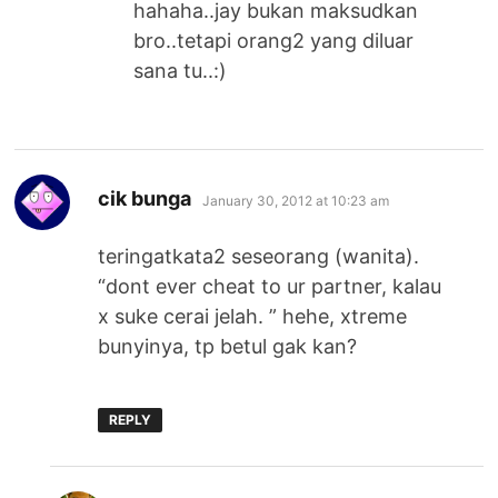
hahaha..jay bukan maksudkan
bro..tetapi orang2 yang diluar
sana tu..:)
says:
cik bunga
January 30, 2012 at 10:23 am
teringatkata2 seseorang (wanita).
“dont ever cheat to ur partner, kalau
x suke cerai jelah. ” hehe, xtreme
bunyinya, tp betul gak kan?
REPLY