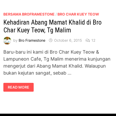
WARS
DI
LAMPUNEON
CAFE,
BERSAMA BROFRAMESTONE
/
BRO CHAR KUEY TEOW
TG
Kehadiran Abang Mamat Khalid di Bro
MALIM
Char Kuey Teow, Tg Malim
by
Bro Framestone
October 6, 2015
12
Baru-baru ini kami di Bro Char Kuey Teow &
Lampuneon Cafe, Tg Malim menerima kunjungan
mengerjut dari Abang Mamat Khalid. Walaupun
bukan kejutan sangat, sebab …
KEHADIRAN
READ MORE
ABANG
MAMAT
KHALID
DI
BRO
CHAR
KUEY
TEOW,