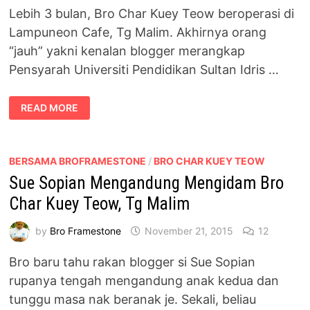
Lebih 3 bulan, Bro Char Kuey Teow beroperasi di
Lampuneon Cafe, Tg Malim. Akhirnya orang
“jauh” yakni kenalan blogger merangkap
Pensyarah Universiti Pendidikan Sultan Idris …
PENSYARAH
READ MORE
UPSI
PERKENA
BRO
CHAR
KUEY
TEOW,
BERSAMA BROFRAMESTONE
/
BRO CHAR KUEY TEOW
TG
Sue Sopian Mengandung Mengidam Bro
MALIM
Char Kuey Teow, Tg Malim
by
Bro Framestone
November 21, 2015
12
Bro baru tahu rakan blogger si Sue Sopian
rupanya tengah mengandung anak kedua dan
tunggu masa nak beranak je. Sekali, beliau