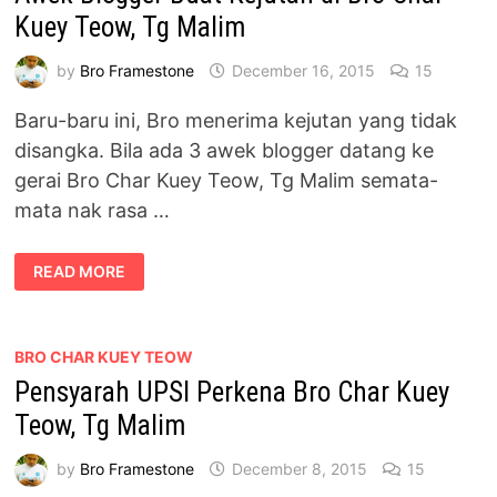
RM10
Kuey Teow, Tg Malim
by
Bro Framestone
December 16, 2015
15
Baru-baru ini, Bro menerima kejutan yang tidak
disangka. Bila ada 3 awek blogger datang ke
gerai Bro Char Kuey Teow, Tg Malim semata-
mata nak rasa …
AWEK
READ MORE
BLOGGER
BUAT
KEJUTAN
DI
BRO
CHAR
BRO CHAR KUEY TEOW
KUEY
Pensyarah UPSI Perkena Bro Char Kuey
TEOW,
TG
MALIM
Teow, Tg Malim
by
Bro Framestone
December 8, 2015
15