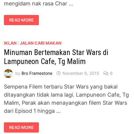
mengidam nak rasa Char …
SUE
READ MORE
SOPIAN
MENGANDUNG
MENGIDAM
BRO
CHAR
KUEY
IKLAN
/
JALAN CARI MAKAN
TEOW,
Minuman Bertemakan Star Wars di
TG
MALIM
Lampuneon Cafe, Tg Malim
by
Bro Framestone
November 6, 2015
6
Sempena Filem terbaru Star Wars yang bakal
ditayangkan tidak lama lagi. Lampuneon Cafe, Tg
Malim, Perak akan menayangkan filem Star Wars
dari Episod 1 hingga …
MINUMAN
READ MORE
BERTEMAKAN
STAR