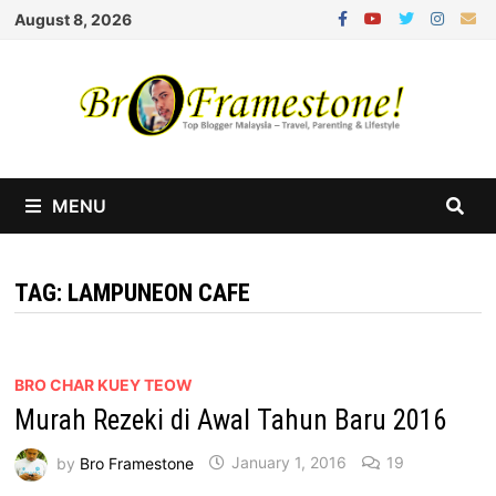
Skip
August 8, 2026
to
content
MENU
TAG:
LAMPUNEON CAFE
BRO CHAR KUEY TEOW
Murah Rezeki di Awal Tahun Baru 2016
by
Bro Framestone
January 1, 2016
19