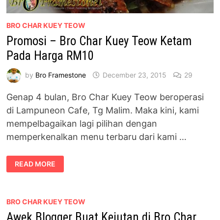
BRO CHAR KUEY TEOW
Promosi – Bro Char Kuey Teow Ketam
Pada Harga RM10
by
Bro Framestone
December 23, 2015
29
Genap 4 bulan, Bro Char Kuey Teow beroperasi
di Lampuneon Cafe, Tg Malim. Maka kini, kami
mempelbagaikan lagi pilihan dengan
memperkenalkan menu terbaru dari kami …
PROMOSI
READ MORE
–
BRO
CHAR
KUEY
TEOW
KETAM
BRO CHAR KUEY TEOW
PADA
Awek Blogger Buat Kejutan di Bro Char
HARGA