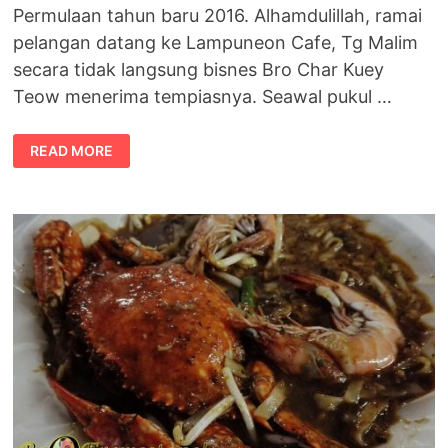
Permulaan tahun baru 2016. Alhamdulillah, ramai
pelangan datang ke Lampuneon Cafe, Tg Malim
secara tidak langsung bisnes Bro Char Kuey
Teow menerima tempiasnya. Seawal pukul …
MURAH
READ MORE
REZEKI
DI
AWAL
TAHUN
BARU
2016