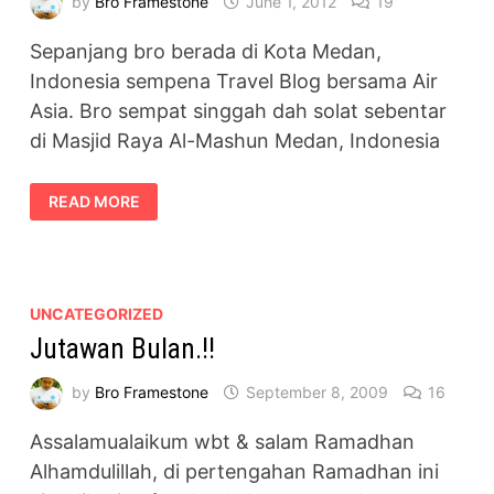
by
Bro Framestone
June 1, 2012
19
Sepanjang bro berada di Kota Medan,
Indonesia sempena Travel Blog bersama Air
Asia. Bro sempat singgah dah solat sebentar
di Masjid Raya Al-Mashun Medan, Indonesia
SOLAT
READ MORE
DI
MASJID
RAYA
AL-
MASHUN
MEDAN,
INDONESIA
UNCATEGORIZED
#AIRASIA
Jutawan Bulan.!!
by
Bro Framestone
September 8, 2009
16
Assalamualaikum wbt & salam Ramadhan
Alhamdulillah, di pertengahan Ramadhan ini