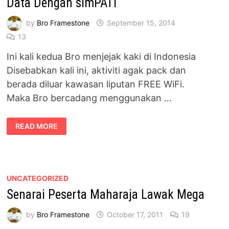
Data Dengan simPATI
by
Bro Framestone
September 15, 2014
13
Ini kali kedua Bro menjejak kaki di Indonesia
Disebabkan kali ini, aktiviti agak pack dan
berada diluar kawasan liputan FREE WiFi.
Maka Bro bercadang menggunakan …
TRAVEL
READ MORE
BLOGGER
INDONESIA
–
4.5GB
PELAN
DATA
DENGAN
UNCATEGORIZED
SIMPATI
Senarai Peserta Maharaja Lawak Mega
by
Bro Framestone
October 17, 2011
19