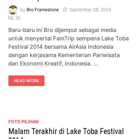
by
Bro Framestone
September 28, 2014
20
Baru-baru ini Bro dijemput sebagai media
untuk menyertai FamTrip sempena Lake Toba
Festival 2014 bersama AirAsia Indonesia
dengan kerjasama Kementerian Pariwisata
dan Ekonomi Kreatif, Indonesia. …
MEDIA
READ MORE
TRIP
BERSAMA
AIRASIA
INDONESIA
FOTO PILIHAN
Malam Terakhir di Lake Toba Festival