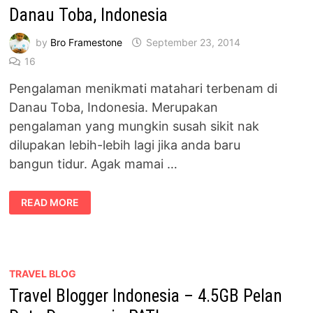
Danau Toba, Indonesia
by
Bro Framestone
September 23, 2014
16
Pengalaman menikmati matahari terbenam di
Danau Toba, Indonesia. Merupakan
pengalaman yang mungkin susah sikit nak
dilupakan lebih-lebih lagi jika anda baru
bangun tidur. Agak mamai …
MENIKMATI
READ MORE
MATAHARI
TERBENAM
DI
DANAU
TOBA,
INDONESIA
TRAVEL BLOG
Travel Blogger Indonesia – 4.5GB Pelan