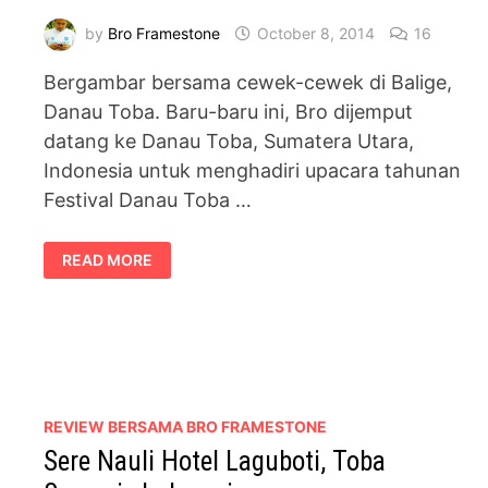
by
Bro Framestone
October 8, 2014
16
Bergambar bersama cewek-cewek di Balige,
Danau Toba. Baru-baru ini, Bro dijemput
datang ke Danau Toba, Sumatera Utara,
Indonesia untuk menghadiri upacara tahunan
Festival Danau Toba …
FESTIVAL
READ MORE
DANAU
TOBA
2014
REVIEW BERSAMA BRO FRAMESTONE
Sere Nauli Hotel Laguboti, Toba