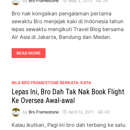
by
Bro Framestone
May 3, 2013
24
Bro nak kongsikan pengalaman pertama
sewaktu Bro menjejak kaki di Indonesia tahun
lepas sewaktu mengikuti Travel Blog bersama
Air Asia di Jakarta, Bandung dan Medan.
TRAVELOG
READ MORE
–
PENGALAMAN
PERTAMA
KALI
MENJEJAK
KAKI
DI
BILA BRO FRAMESTONE BERKATA-KATA
INDONESIA
#AIRASIA
Lepas Ini, Bro Dah Tak Nak Book Flight
Ke Oversea Awal-awal
by
Bro Framestone
April 13, 2011
43
Kalau ikutkan, Pagi ini bro dah terbang ke satu