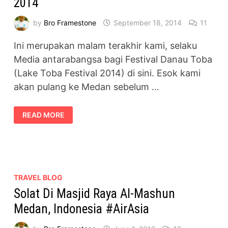
2014
by
Bro Framestone
September 18, 2014
11
Ini merupakan malam terakhir kami, selaku
Media antarabangsa bagi Festival Danau Toba
(Lake Toba Festival 2014) di sini. Esok kami
akan pulang ke Medan sebelum …
MALAM
READ MORE
TERAKHIR
DI
LAKE
TOBA
FESTIVAL
2014
TRAVEL BLOG
Solat Di Masjid Raya Al-Mashun
Medan, Indonesia #AirAsia