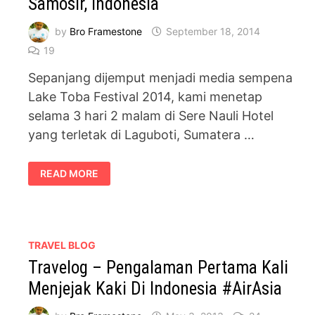
Samosir, Indonesia
by
Bro Framestone
September 18, 2014
19
Sepanjang dijemput menjadi media sempena
Lake Toba Festival 2014, kami menetap
selama 3 hari 2 malam di Sere Nauli Hotel
yang terletak di Laguboti, Sumatera …
SERE
READ MORE
NAULI
HOTEL
LAGUBOTI,
TOBA
SAMOSIR,
INDONESIA
TRAVEL BLOG
Travelog – Pengalaman Pertama Kali
Menjejak Kaki Di Indonesia #AirAsia