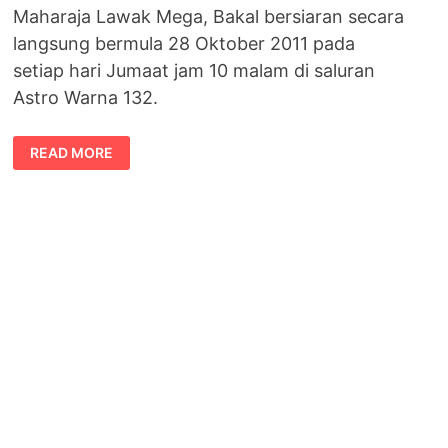
Maharaja Lawak Mega, Bakal bersiaran secara
langsung bermula 28 Oktober 2011 pada
setiap hari Jumaat jam 10 malam di saluran
Astro Warna 132.
SENARAI
READ MORE
PESERTA
MAHARAJA
LAWAK
MEGA