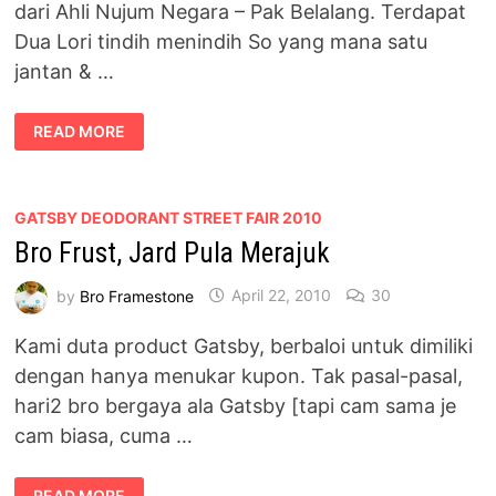
dari Ahli Nujum Negara – Pak Belalang. Terdapat
Dua Lori tindih menindih So yang mana satu
jantan & …
[STATUS
READ MORE
MALAM
JUMAAT]
POSISI
DI
ATAS
@
GATSBY DEODORANT STREET FAIR 2010
DI
Bro Frust, Jard Pula Merajuk
BAWAH
by
Bro Framestone
April 22, 2010
30
Kami duta product Gatsby, berbaloi untuk dimiliki
dengan hanya menukar kupon. Tak pasal-pasal,
hari2 bro bergaya ala Gatsby [tapi cam sama je
cam biasa, cuma …
BRO