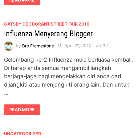
READ MORE
FRUST,
JARD
PULA
MERAJUK
GATSBY DEODORANT STREET FAIR 2010
Influenza Menyerang Blogger
by
Bro Framestone
April 21, 2010
32
Gelombang ke-2 Influenza mula berluasa kembali.
Di harap anda semua mengambil langkah
berjaga-jaga bagi mengelakkan diri anda dari
dijangkiti atau menjangkiti orang lain. Dan untuk
…
INFLUENZA
READ MORE
MENYERANG
BLOGGER
UNCATEGORIZED