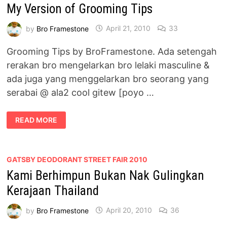
My Version of Grooming Tips
by
Bro Framestone
April 21, 2010
33
Grooming Tips by BroFramestone. Ada setengah
rerakan bro mengelarkan bro lelaki masculine &
ada juga yang menggelarkan bro seorang yang
serabai @ ala2 cool gitew [poyo …
MY
READ MORE
VERSION
OF
GROOMING
TIPS
GATSBY DEODORANT STREET FAIR 2010
Kami Berhimpun Bukan Nak Gulingkan
Kerajaan Thailand
by
Bro Framestone
April 20, 2010
36