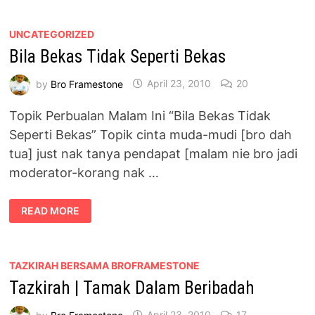
UNCATEGORIZED
Bila Bekas Tidak Seperti Bekas
by
Bro Framestone
April 23, 2010
20
Topik Perbualan Malam Ini “Bila Bekas Tidak
Seperti Bekas” Topik cinta muda-mudi [bro dah
tua] just nak tanya pendapat [malam nie bro jadi
moderator-korang nak …
BILA
READ MORE
BEKAS
TIDAK
SEPERTI
BEKAS
TAZKIRAH BERSAMA BROFRAMESTONE
Tazkirah | Tamak Dalam Beribadah
by
Bro Framestone
April 23, 2010
17