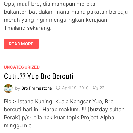
Ops, maaf bro, dia mahupun mereka
bukanterlibat dalam mana-mana pakatan berbaju
merah yang ingin mengulingkan kerajaan
Thailand sekarang.
KAMI
READ MORE
BERHIMPUN
BUKAN
NAK
GULINGKAN
KERAJAAN
THAILAND
UNCATEGORIZED
Cuti..?? Yup Bro Bercuti
by
Bro Framestone
April 19, 2010
23
Pic :- Istana Kuning, Kuala Kangsar Yup, Bro
bercuti hari ini. Harap maklum..!!! [buzday sultan
Perak] p/s- bila nak kuar topik Project Alpha
minggu nie