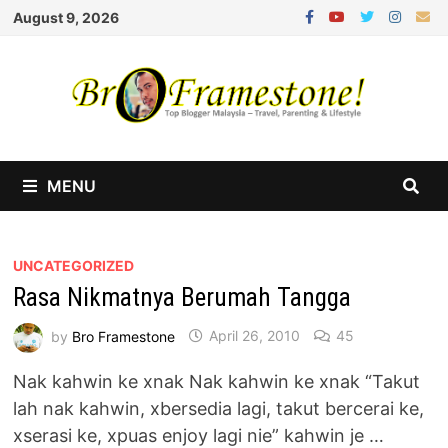
Skip
August 9, 2026
to
content
MENU
UNCATEGORIZED
Rasa Nikmatnya Berumah Tangga
by
Bro Framestone
April 26, 2010
45
Nak kahwin ke xnak Nak kahwin ke xnak “Takut
lah nak kahwin, xbersedia lagi, takut bercerai ke,
xserasi ke, xpuas enjoy lagi nie” kahwin je …