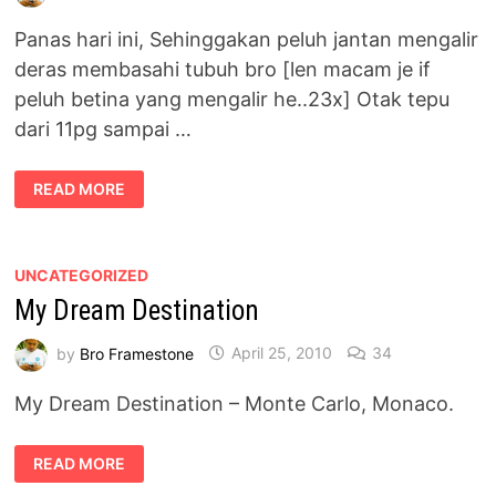
Panas hari ini, Sehinggakan peluh jantan mengalir
deras membasahi tubuh bro [len macam je if
peluh betina yang mengalir he..23x] Otak tepu
dari 11pg sampai …
PANAS
READ MORE
UNCATEGORIZED
My Dream Destination
by
Bro Framestone
April 25, 2010
34
My Dream Destination – Monte Carlo, Monaco.
MY
READ MORE
DREAM
DESTINATION