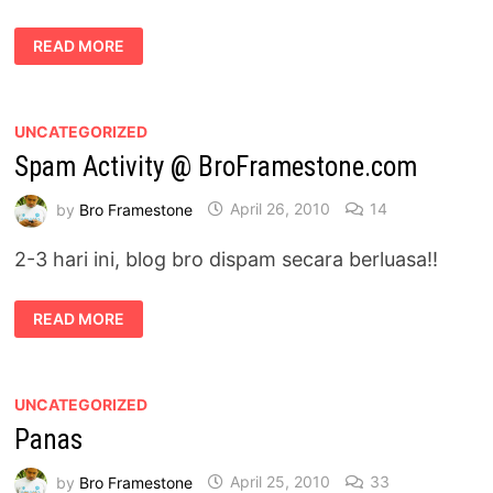
RASA
READ MORE
NIKMATNYA
BERUMAH
TANGGA
UNCATEGORIZED
Spam Activity @ BroFramestone.com
by
Bro Framestone
April 26, 2010
14
2-3 hari ini, blog bro dispam secara berluasa!!
SPAM
READ MORE
ACTIVITY
@
BROFRAMESTONE.COM
UNCATEGORIZED
Panas
by
Bro Framestone
April 25, 2010
33