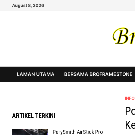
Skip
August 8, 2026
to
content
LAMAN UTAMA
BERSAMA BROFRAMESTONE
INF
Po
ARTIKEL TERKINI
Ke
PerySmith AirStick Pro