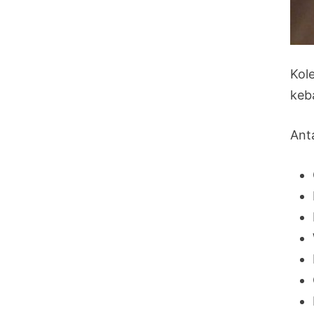
Kol
keb
Anta