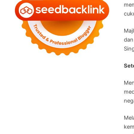
mem
cuk
Maj
dan
Sin
Set
Men
med
neg
Mel
kem