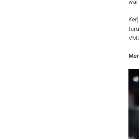
war
Ker
tur
VM2
Men