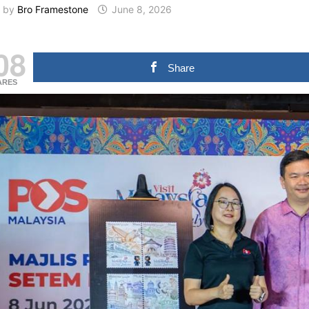
by
Bro Framestone
June 8, 2026
08
Share
ARES