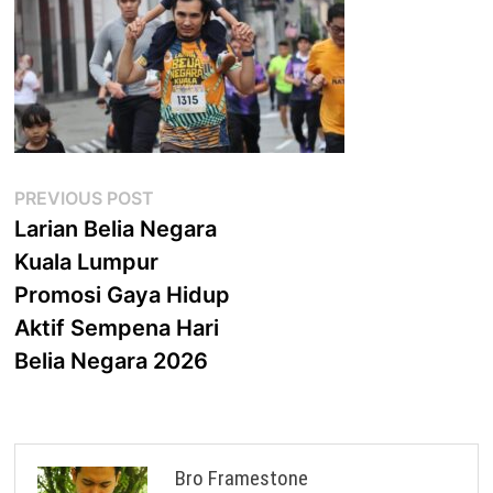
Post
Previous
PREVIOUS POST
post:
Larian Belia Negara
navigation
Kuala Lumpur
Promosi Gaya Hidup
Aktif Sempena Hari
Belia Negara 2026
Bro Framestone