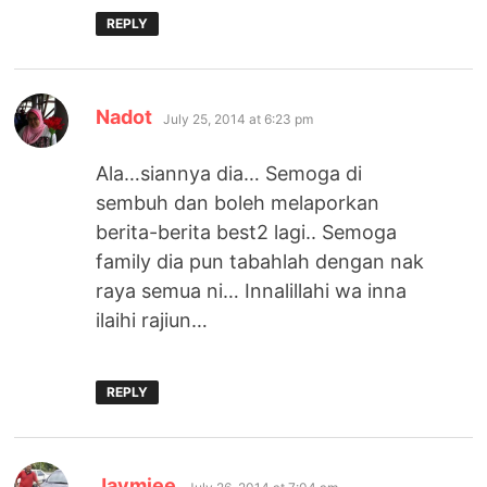
REPLY
says:
Nadot
July 25, 2014 at 6:23 pm
Ala…siannya dia… Semoga di
sembuh dan boleh melaporkan
berita-berita best2 lagi.. Semoga
family dia pun tabahlah dengan nak
raya semua ni… Innalillahi wa inna
ilaihi rajiun…
REPLY
says:
Jaymiee