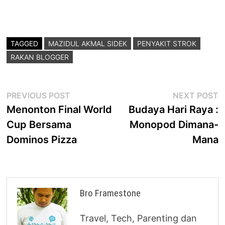
TAGGED
MAZIDUL AKMAL SIDEK
PENYAKIT STROK
RAKAN BLOGGER
Post
Previous
N
PREVIOUS POST
NEXT POST
post:
p
Menonton Final World
Budaya Hari Raya :
navigation
Cup Bersama
Monopod Dimana-
Dominos Pizza
Mana
Bro Framestone
Travel, Tech, Parenting dan