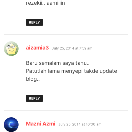
rezekii.. aamiiiin
REPLY
says:
aizamia3
July 25, 2014 at 7:59 am
Baru semalam saya tahu..
Patutlah lama menyepi takde update
blog..
REPLY
says:
Mazni Azmi
July 25, 2014 at 10:00 am