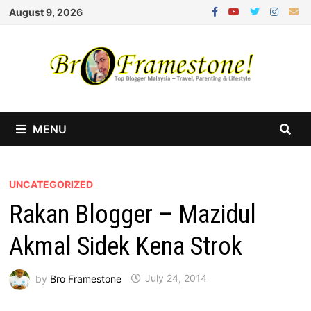
Skip
August 9, 2026
to
content
MENU
UNCATEGORIZED
Rakan Blogger – Mazidul
Akmal Sidek Kena Strok
by
Bro Framestone
July 24, 2014