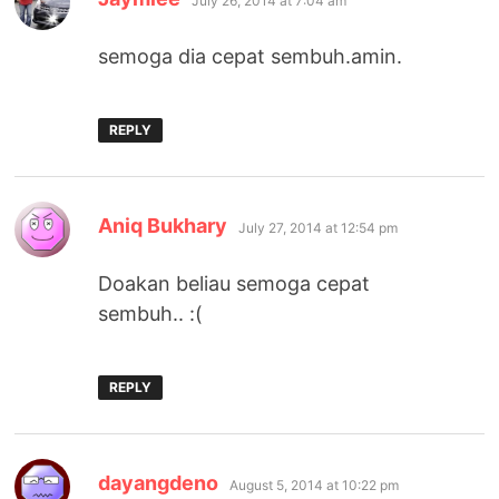
July 26, 2014 at 7:04 am
semoga dia cepat sembuh.amin.
REPLY
says:
Aniq Bukhary
July 27, 2014 at 12:54 pm
Doakan beliau semoga cepat
sembuh.. :(
REPLY
says:
dayangdeno
August 5, 2014 at 10:22 pm