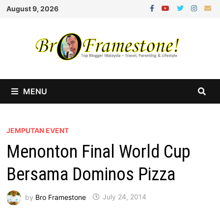
Skip
August 9, 2026
to
content
MENU
JEMPUTAN EVENT
Menonton Final World Cup
Bersama Dominos Pizza
by
Bro Framestone
July 24, 2014