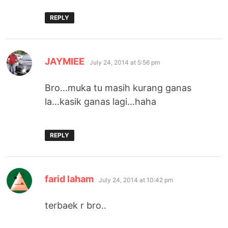
REPLY
says:
JAYMIEE
July 24, 2014 at 5:56 pm
Bro…muka tu masih kurang ganas
la…kasik ganas lagi…haha
REPLY
says:
farid laham
July 24, 2014 at 10:42 pm
terbaek r bro..