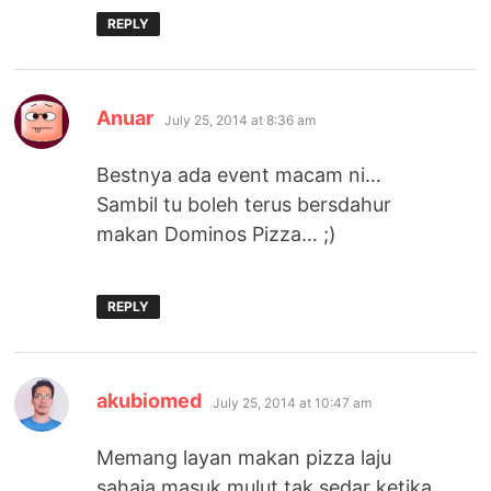
REPLY
says:
Anuar
July 25, 2014 at 8:36 am
Bestnya ada event macam ni…
Sambil tu boleh terus bersdahur
makan Dominos Pizza… ;)
REPLY
says:
akubiomed
July 25, 2014 at 10:47 am
Memang layan makan pizza laju
sahaja masuk mulut tak sedar ketika