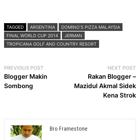
TAGGED
ARGENTINA
DOMINO’S PIZZA MALAYSIA
FINAL WORLD CUP 2014
JERMAN
TROPICANA GOLF AND COUNTRY RESORT
Post
Previous
N
PREVIOUS POST
NEXT POST
post:
p
Blogger Makin
Rakan Blogger –
navigation
Sombong
Mazidul Akmal Sidek
Kena Strok
Bro Framestone