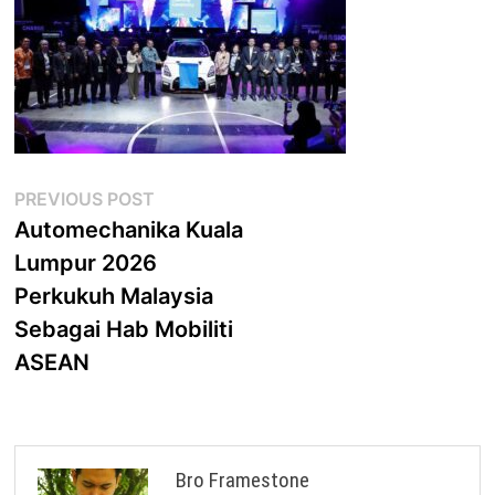
Post
Previous
PREVIOUS POST
post:
Automechanika Kuala
navigation
Lumpur 2026
Perkukuh Malaysia
Sebagai Hab Mobiliti
ASEAN
Bro Framestone