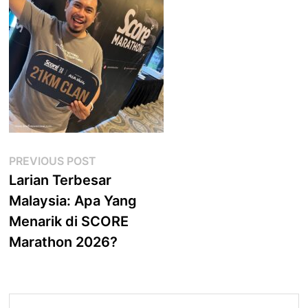
Post
Previous
PREVIOUS POST
post:
Larian Terbesar
navigation
Malaysia: Apa Yang
Menarik di SCORE
Marathon 2026?