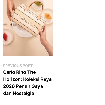
Post
Previous
PREVIOUS POST
post:
Carlo Rino The
navigation
Horizon: Koleksi Raya
2026 Penuh Gaya
dan Nostalgia