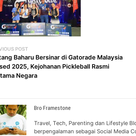
st
Previous
VIOUS POST
post:
tang Baharu Bersinar di Gatorade Malaysia
vigation
sed 2025, Kejohanan Pickleball Rasmi
tama Negara
Bro Framestone
Travel, Tech, Parenting dan Lifestyle B
berpengalaman sebagai Social Media Co