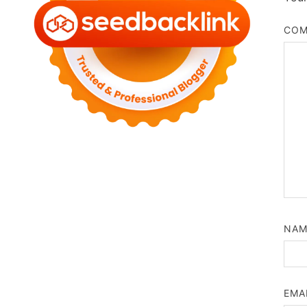
CO
NA
EMA