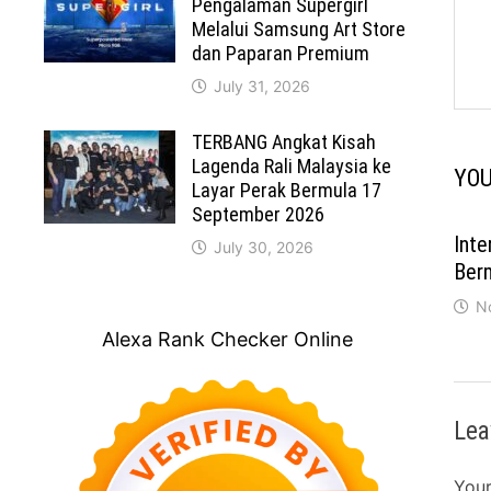
Pengalaman Supergirl
Melalui Samsung Art Store
dan Paparan Premium
July 31, 2026
TERBANG Angkat Kisah
Lagenda Rali Malaysia ke
YOU
Layar Perak Bermula 17
September 2026
Inte
July 30, 2026
Ber
N
Alexa Rank Checker Online
Lea
Your