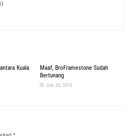
i)
antara Kuala
Maaf, BroFramestone Sudah
Bertunang
July 22, 2012
marked
*