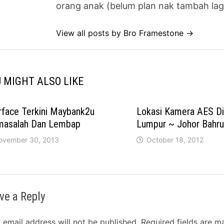
orang anak (belum plan nak tambah lag
View all posts by Bro Framestone →
 MIGHT ALSO LIKE
rface Terkini Maybank2u
Lokasi Kamera AES Di
masalah Dan Lembap
Lumpur ~ Johor Bahru
ovember 30, 2013
October 18, 2012
ve a Reply
 email address will not be published.
Required fields are 