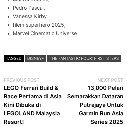
Pedro Pascal,
Vanessa Kirby,
filem superhero 2025,
Marvel Cinematic Universe
TAGGED
DISNEY+
THE FANTASTIC FOUR: FIRST STEPS
Post
Previous
N
PREVIOUS POST
NEXT POST
post:
p
LEGO Ferrari Build &
13,000 Pelari
navigation
Race Pertama di Asia
Semarakkan Dataran
Kini Dibuka di
Putrajaya Untuk
LEGOLAND Malaysia
Garmin Run Asia
Resort!
Series 2025