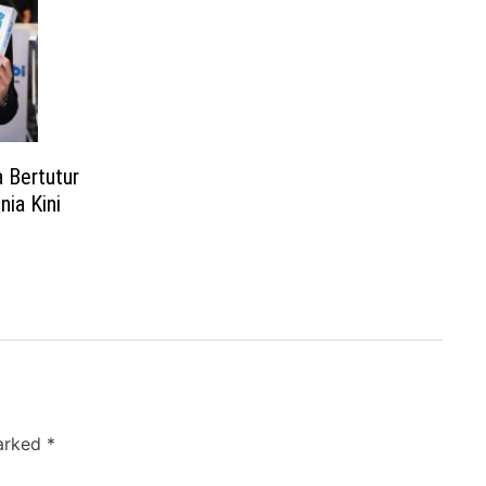
 Bertutur
ia Kini
marked
*