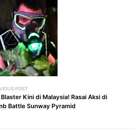
st
Previous
VIOUS POST
post:
 Blaster Kini di Malaysia! Rasai Aksi di
vigation
b Battle Sunway Pyramid