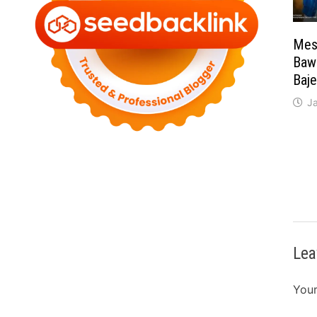
Mes
Baw
Baje
J
Lea
Your