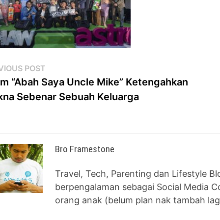
st
Previous
VIOUS POST
post:
em “Abah Saya Uncle Mike” Ketengahkan
vigation
na Sebenar Sebuah Keluarga
Bro Framestone
Travel, Tech, Parenting dan Lifestyle B
berpengalaman sebagai Social Media Co
orang anak (belum plan nak tambah lag