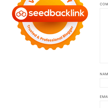
CO
NA
EMA