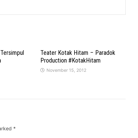
s Tersimpul
Teater Kotak Hitam – Paradok
a
Production #KotakHitam
November 15, 2012
marked
*