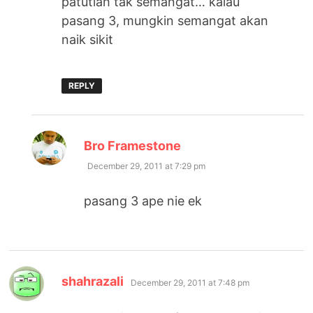
patutlah tak semangat… kalau
pasang 3, mungkin semangat akan
naik sikit
REPLY
says:
Bro Framestone
December 29, 2011 at 7:29 pm
pasang 3 ape nie ek
says:
shahrazali
December 29, 2011 at 7:48 pm