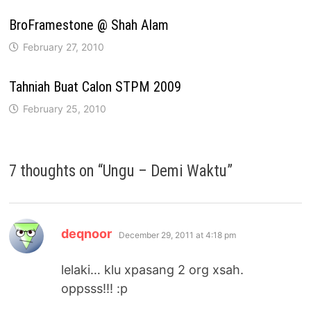
BroFramestone @ Shah Alam
February 27, 2010
Tahniah Buat Calon STPM 2009
February 25, 2010
7 thoughts on “
Ungu – Demi Waktu
”
says:
deqnoor
December 29, 2011 at 4:18 pm
lelaki… klu xpasang 2 org xsah.
oppsss!!! :p