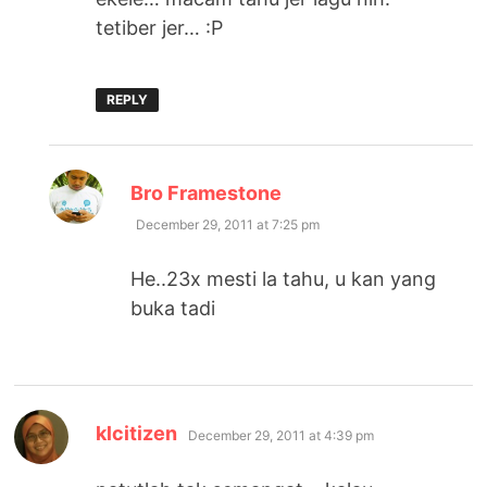
tetiber jer… :P
REPLY
says:
Bro Framestone
December 29, 2011 at 7:25 pm
He..23x mesti la tahu, u kan yang
buka tadi
says:
klcitizen
December 29, 2011 at 4:39 pm