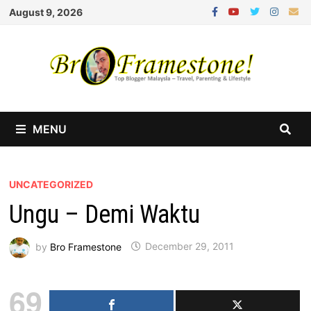
Skip
August 9, 2026
to
content
MENU
UNCATEGORIZED
Ungu – Demi Waktu
by
Bro Framestone
December 29, 2011
69