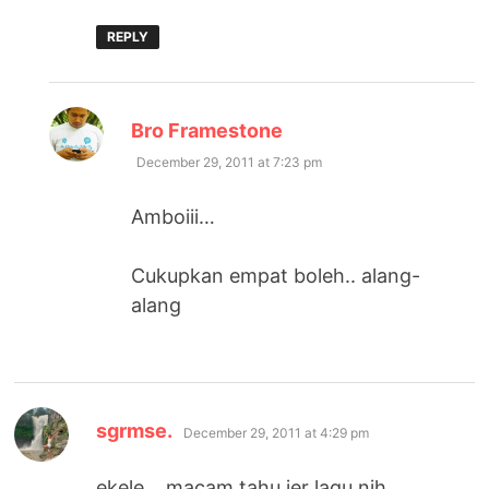
REPLY
says:
Bro Framestone
December 29, 2011 at 7:23 pm
Amboiii…
Cukupkan empat boleh.. alang-
alang
says:
sgrmse.
December 29, 2011 at 4:29 pm
ekele… macam tahu jer lagu nih.