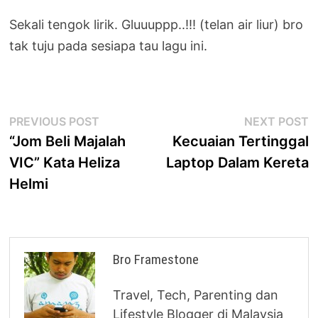
Sekali tengok lirik. Gluuuppp..!!! (telan air liur) bro
tak tuju pada sesiapa tau lagu ini.
Post
Previous
N
PREVIOUS POST
NEXT POST
post:
p
“Jom Beli Majalah
Kecuaian Tertinggal
navigation
VIC” Kata Heliza
Laptop Dalam Kereta
Helmi
Bro Framestone
Travel, Tech, Parenting dan
Lifestyle Blogger di Malaysia