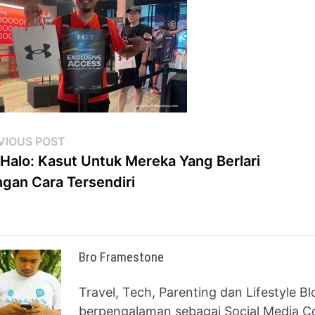
st
Previous
VIOUS POST
post:
Halo: Kasut Untuk Mereka Yang Berlari
vigation
gan Cara Tersendiri
Bro Framestone
Travel, Tech, Parenting dan Lifestyle B
berpengalaman sebagai Social Media Co