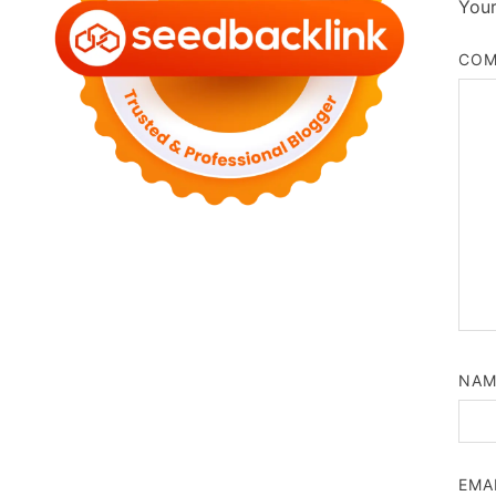
Your
CO
NA
EMA