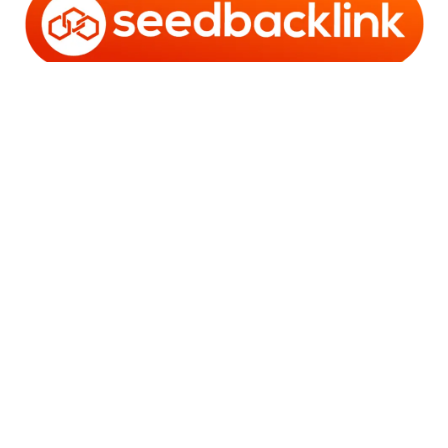
Copyright © 2006 - 2025 Bro Framestone | Owned by
Gabra Media Empire (003752670-X) | Powered by
WordPress
and
Bam
.