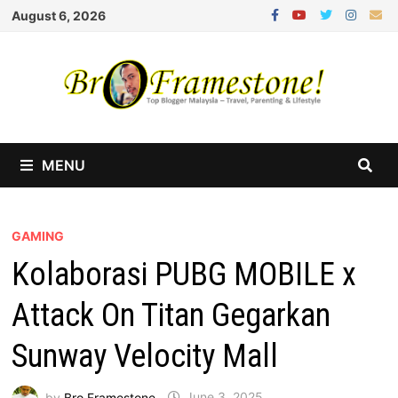
Skip
August 6, 2026
to
content
MENU
GAMING
Kolaborasi PUBG MOBILE x
Attack On Titan Gegarkan
Sunway Velocity Mall
by
Bro Framestone
June 3, 2025