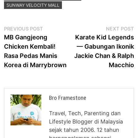
SUNWAY VELOCITY MALL
Post
Previous
N
PREVIOUS POST
NEXT POST
post:
p
MB Gangjeong
Karate Kid Legends
navigation
Chicken Kembali!
— Gabungan Ikonik
Rasa Pedas Manis
Jackie Chan & Ralph
Korea di Marrybrown
Macchio
Bro Framestone
Travel, Tech, Parenting dan
Lifestyle Blogger di Malaysia
sejak tahun 2006. 12 tahun