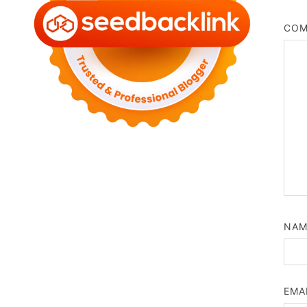
CO
NA
EMA