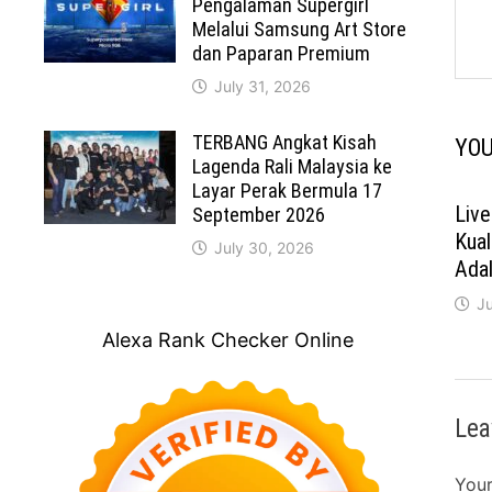
Pengalaman Supergirl
Melalui Samsung Art Store
dan Paparan Premium
July 31, 2026
TERBANG Angkat Kisah
YOU
Lagenda Rali Malaysia ke
Layar Perak Bermula 17
Liv
September 2026
Kual
July 30, 2026
Ada
Ju
Alexa Rank Checker Online
Lea
Your