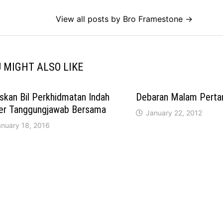
View all posts by Bro Framestone →
 MIGHT ALSO LIKE
skan Bil Perkhidmatan Indah
Debaran Malam Pert
er Tanggungjawab Bersama
January 22, 2012
anuary 18, 2016