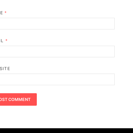
ME
*
IL
*
SITE