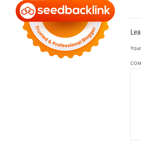
Lea
Your
CO