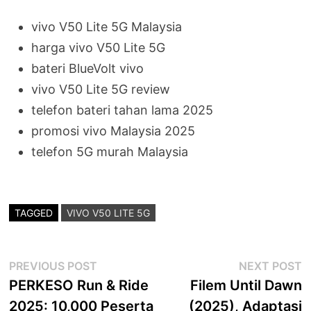
vivo V50 Lite 5G Malaysia
harga vivo V50 Lite 5G
bateri BlueVolt vivo
vivo V50 Lite 5G review
telefon bateri tahan lama 2025
promosi vivo Malaysia 2025
telefon 5G murah Malaysia
TAGGED
VIVO V50 LITE 5G
Post
Previous
N
PREVIOUS POST
NEXT POST
post:
p
PERKESO Run & Ride
Filem Until Dawn
navigation
2025: 10,000 Peserta
(2025), Adaptasi