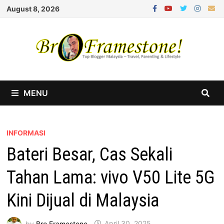
Skip
August 8, 2026
to
content
MENU
INFORMASI
Bateri Besar, Cas Sekali
Tahan Lama: vivo V50 Lite 5G
Kini Dijual di Malaysia
by
Bro Framestone
April 30, 2025