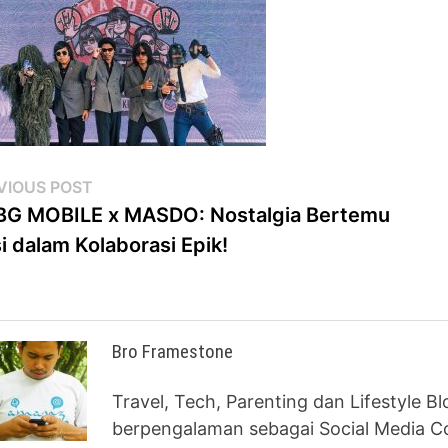
st
Previous
VIOUS POST
post:
G MOBILE x MASDO: Nostalgia Bertemu
vigation
i dalam Kolaborasi Epik!
Bro Framestone
Travel, Tech, Parenting dan Lifestyle B
berpengalaman sebagai Social Media Co