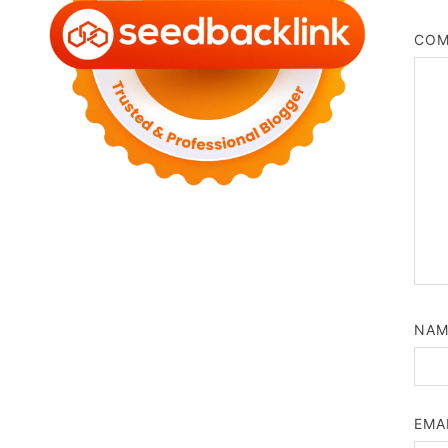
CO
NA
EMA