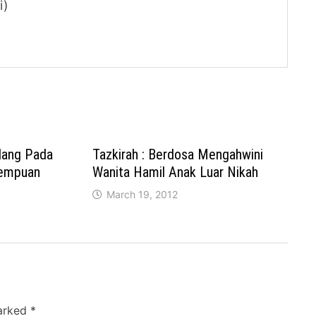
i)
dang Pada
Tazkirah : Berdosa Mengahwini
rempuan
Wanita Hamil Anak Luar Nikah
March 19, 2012
marked
*