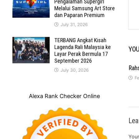
Pengalaman Supergirl
Melalui Samsung Art Store
dan Paparan Premium
July 31, 2026
TERBANG Angkat Kisah
Lagenda Rali Malaysia ke
YOU
Layar Perak Bermula 17
September 2026
Rah
July 30, 2026
Fe
Alexa Rank Checker Online
Lea
Your