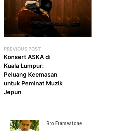
Post
Previous
PREVIOUS POST
post:
Konsert ASKA di
navigation
Kuala Lumpur:
Peluang Keemasan
untuk Peminat Muzik
Jepun
Bro Framestone