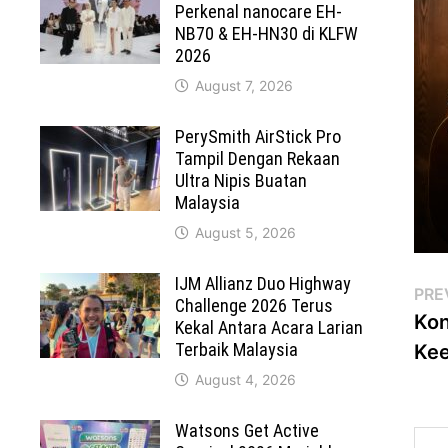
Perkenal nanocare EH-
NB70 & EH-HN30 di KLFW
2026
August 7, 2026
PerySmith AirStick Pro
Tampil Dengan Rekaan
Ultra Nipis Buatan
Malaysia
August 5, 2026
IJM Allianz Duo Highway
Po
PRE
Challenge 2026 Terus
Kon
Kekal Antara Acara Larian
na
Terbaik Malaysia
Kee
August 4, 2026
Watsons Get Active