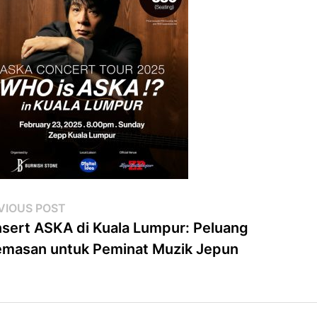
st
Previous
VIOUS POST
post:
sert ASKA di Kuala Lumpur: Peluang
vigation
masan untuk Peminat Muzik Jepun