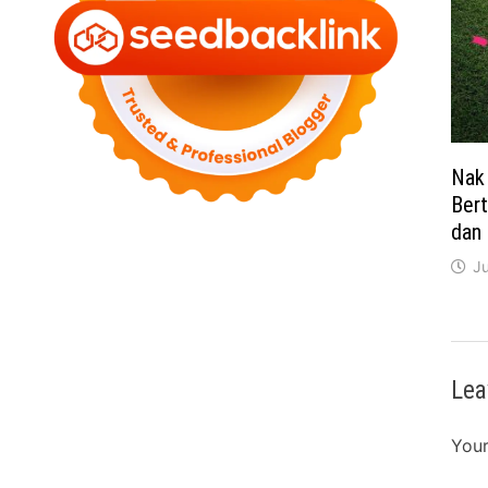
Nak
Ber
dan
J
Lea
Your